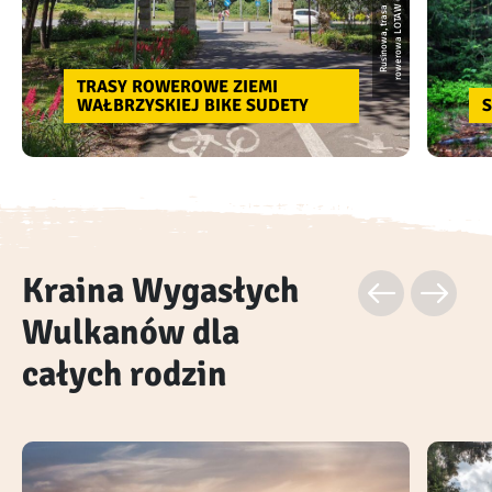
6
R
u
si
n
o
w
a,
t
r
a
s
a
r
o
w
e
r
o
w
a
L
O
T
A
W
TRASY ROWEROWE ZIEMI
WAŁBRZYSKIEJ BIKE SUDETY
S
Kraina Wygasłych
Wulkanów dla
całych rodzin