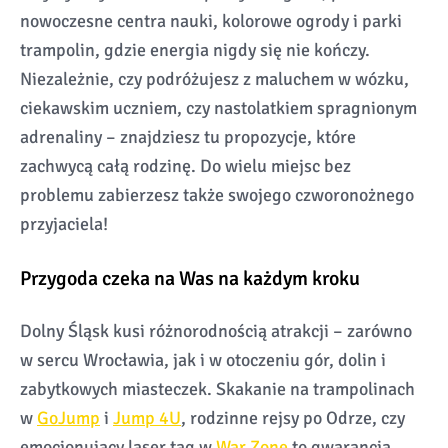
nowoczesne centra nauki, kolorowe ogrody i parki
trampolin, gdzie energia nigdy się nie kończy.
Niezależnie, czy podróżujesz z maluchem w wózku,
ciekawskim uczniem, czy nastolatkiem spragnionym
adrenaliny – znajdziesz tu propozycje, które
zachwycą całą rodzinę. Do wielu miejsc bez
problemu zabierzesz także swojego czworonożnego
przyjaciela!
Przygoda czeka na Was na każdym kroku
Dolny Śląsk kusi różnorodnością atrakcji – zarówno
w sercu Wrocławia, jak i w otoczeniu gór, dolin i
zabytkowych miasteczek. Skakanie na trampolinach
w
GoJump
i
Jump 4U
, rodzinne rejsy po Odrze, czy
emocjonujący laser tag w
War Zone
to gwarancja