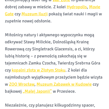
dobrej zabawy w mieście. Z kolei
Hydropolis
,
Movie
Gate
czy
Muzeum Iluzji
pokażą świat nauki i magii w
zupełnie nowej odsłonie.
Miłośnicy natury i aktywnego wypoczynku mogą
odkrywać Stawy Milickie, Dolnośląską Krainę
Rowerową czy Singletrack Glacensis, a ci, którzy
lubią historię – z pewnością zakochają się w
tajemnicach Zamku Czocha, Twierdzy Srebrna Góra
czy
kopalni złota w Złotym Stoku
. Z kolei dla
najmłodszych wyjątkowym przeżyciem będzie wizyta
w
ZOO Wrocław
,
Muzeum Zabawek w Kudowie
czy
bajkowej
„Małej Japonii”
w Przesiece.
Niezależnie, czy planujesz kilkugodzinny spacer,