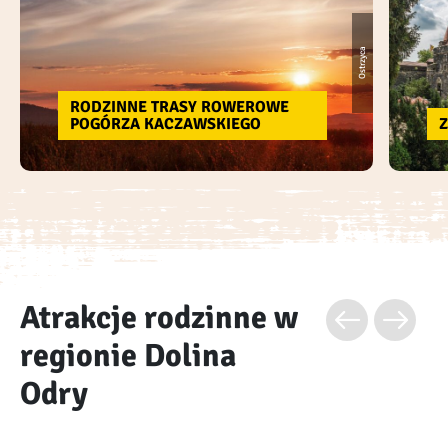
Ostrzyca
RODZINNE TRASY ROWEROWE
POGÓRZA KACZAWSKIEGO
Z
Atrakcje rodzinne w
regionie Dolina
Odry