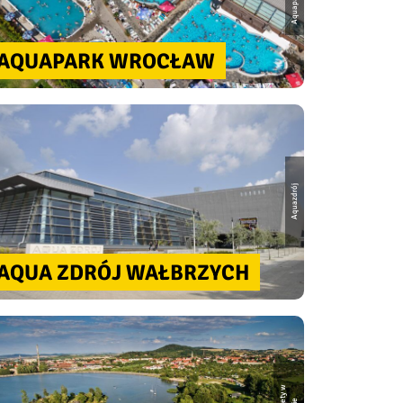
AQUAPARK WROCŁAW
Aquazdrój
AQUA ZDRÓJ WAŁBRZYCH