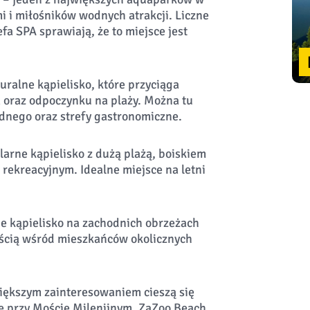
mi i miłośników wodnych atrakcji. Liczne
efa SPA sprawiają, że to miejsce jest
uralne kąpielisko, które przyciąga
 oraz odpoczynku na plaży. Można tu
dnego oraz strefy gastronomiczne.
arne kąpielisko z dużą plażą, boiskiem
 rekreacyjnym. Idealne miejsce na letni
ne kąpielisko na zachodnich obrzeżach
nością wśród mieszkańców okolicznych
większym zainteresowaniem cieszą się
 te przy Moście Milenijnym, ZaZoo Beach