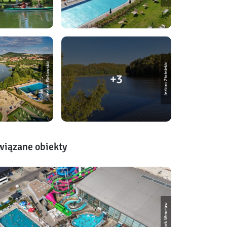
Jezioro Bielawskie
Jezioro Złotnickie
3
wiązane obiekty
Aquapark Wrocław