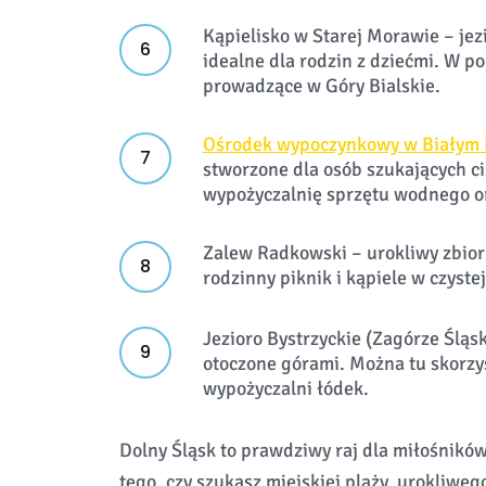
Kąpielisko w Starej Morawie – jezi
idealne dla rodzin z dziećmi. W po
prowadzące w Góry Bialskie.
Ośrodek wypoczynkowy w Białym Ko
stworzone dla osób szukających cis
wypożyczalnię sprzętu wodnego or
Zalew Radkowski – urokliwy zbior
rodzinny piknik i kąpiele w czyste
Jezioro Bystrzyckie (Zagórze Śląs
otoczone górami. Można tu skorzy
wypożyczalni łódek.
Dolny Śląsk to prawdziwy raj dla miłośnikó
tego, czy szukasz miejskiej plaży, urokliwe