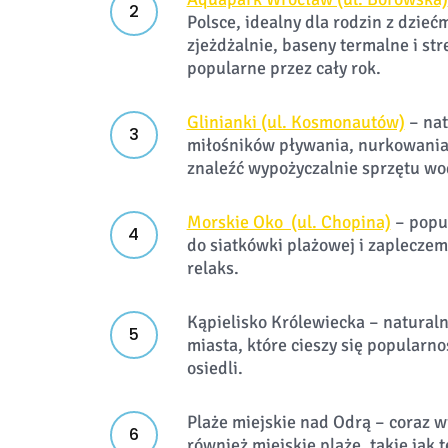
Polsce, idealny dla rodzin z dzieć
zjeżdżalnie, baseny termalne i str
popularne przez cały rok.
Glinianki (ul. Kosmonautów)
– nat
miłośników pływania, nurkowania
znaleźć wypożyczalnie sprzętu wo
Morskie Oko (ul. Chopina)
– popul
do siatkówki plażowej i zapleczem
relaks.
Kąpielisko Królewiecka – natural
miasta, które cieszy się popular
osiedli.
Plaże miejskie nad Odrą – coraz 
również miejskie plaże, takie jak