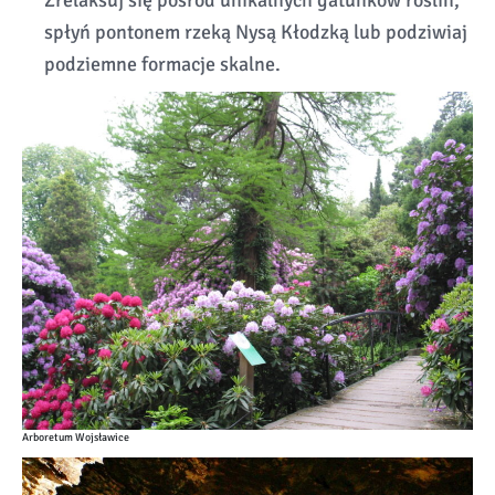
Zrelaksuj się pośród unikalnych gatunków roślin,
spłyń pontonem rzeką Nysą Kłodzką lub podziwiaj
podziemne formacje skalne.
Arboretum Wojsławice