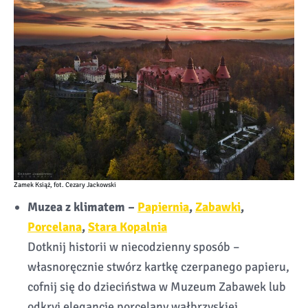
Zamek Książ, fot. Cezary Jackowski
Muzea z klimatem –
Papiernia
,
Zabawki
,
Porcelana
,
Stara Kopalnia
Dotknij historii w niecodzienny sposób –
własnoręcznie stwórz kartkę czerpanego papieru,
cofnij się do dzieciństwa w Muzeum Zabawek lub
odkryj elegancję porcelany wałbrzyskiej.