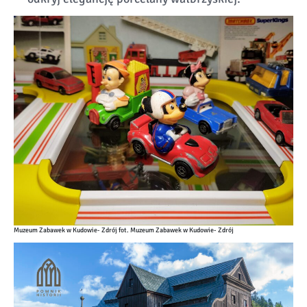
Muzeum Zabawek w Kudowie- Zdrój fot. Muzeum Zabawek w Kudowie- Zdrój