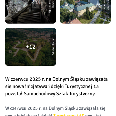
K
o
p
a
l
ni
a
U
r
n
u
w
K
l
e
t
ni
u
Z
a
m
e
k
w
Mi
ę
d
z
y
l
e
si
a
e
Twierdza Kłodzko
12
W czerwcu 2025 r. na Dolnym Śląsku zawiązała
się nowa inicjatywa i dzięki Turystycznej 13
powstał Samochodowy Szlak Turystyczny.
W czerwcu 2025 r. na Dolnym Śląsku zawiązała się
nowa inicjatywa i dzięki
Turystycznej 13
powstał