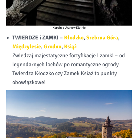
Kopalnia Uranu w Kletnie
TWIERDZE i ZAMKI –
Kłodzko
,
Srebrna Góra
,
Międzylesie
,
Grodno
,
Książ
Zwiedzaj majestatyczne fortyfikacje i zamki – od
legendarnych lochów po romantyczne ogrody.
Twierdza Kłodzko czy Zamek Książ to punkty
obowiązkowe!