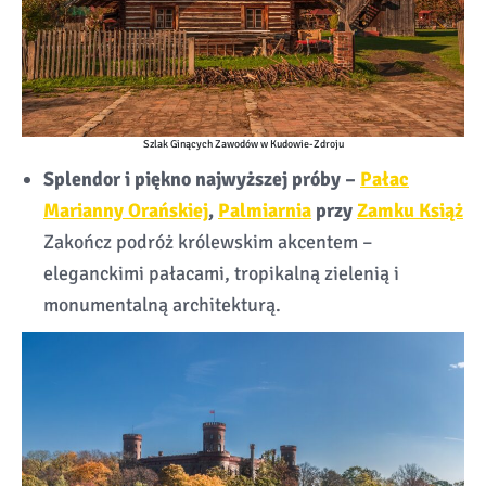
Szlak Ginących Zawodów w Kudowie-Zdroju
Splendor i piękno najwyższej próby –
Pałac
Marianny Orańskiej
,
Palmiarnia
przy
Zamku Książ
Zakończ podróż królewskim akcentem –
eleganckimi pałacami, tropikalną zielenią i
monumentalną architekturą.