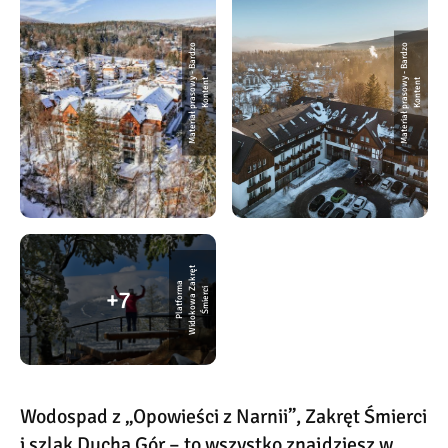
M
a
t
e
ri
a
ł
p
r
a
s
o
w
y
-
B
a
r
d
z
o
K
o
n
t
e
n
M
a
t
e
ri
a
ł
p
r
a
s
o
w
y
-
B
a
r
d
z
o
K
o
n
t
e
n
t
t
t
P
l
a
t
f
o
r
a
Wi
d
o
k
o
w
a
a
k
r
ę
Ś
mi
e
r
7
m
Z
ci
Wodospad z „Opowieści z Narnii”, Zakręt Śmierci
i szlak Ducha Gór – to wszystko znajdziesz w