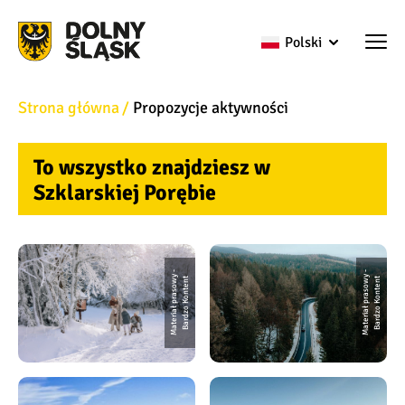
Polski
Strona główna
Propozycje aktywności
To wszystko znajdziesz w
Szklarskiej Porębie
M
a
t
e
ri
a
ł
p
r
a
s
o
w
y
-
B
a
r
d
z
o
K
o
n
t
e
n
M
a
t
e
ri
a
ł
p
r
a
s
o
w
y
-
B
a
r
d
z
o
K
o
n
t
e
n
t
t