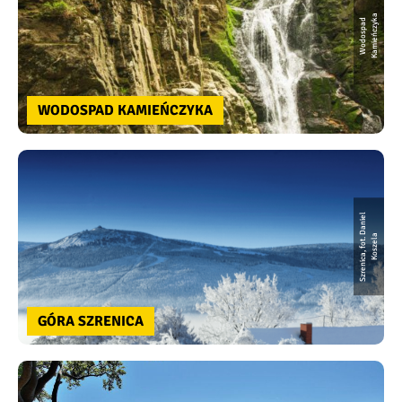
a
W
o
d
o
s
p
a
d
K
a
mi
e
ń
c
z
y
k
WODOSPAD KAMIEŃCZYKA
S
z
r
e
ni
c
a,
f
o
t.
D
a
ni
e
l
K
o
s
z
e
l
a
GÓRA SZRENICA