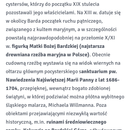
cystersów, którzy do początku XIX stulecia
pozostawali jego właścicielami. Na XIII w. datuje się
w okolicy Barda początek ruchu pątniczego,
związanego z kultem maryjnym, a w szczególności
powstałą najprawdopodobniej na przełomie X/XI
w.
figurką Matki Bożej Bardzkiej (najstarsza
drewniana rzeźba maryjna w Polsce)
. Obecnie
cudowną rzeźbę wystawia się na widok wiernych na
ołtarzu głównym pocysterskiego s
anktuarium pw.
Nawiedzenia Najświętszej Marii Panny z lat 1686-
1704
, przepięknej, wewnątrz bogato zdobionej
świątyni, w której podziwiać można płótna wybitnego
śląskiego malarza, Michaela Willmanna. Poza
obiektami przejawiającymi niezwykłą wartość
historyczną, m.in.
ruinami średniowiecznego