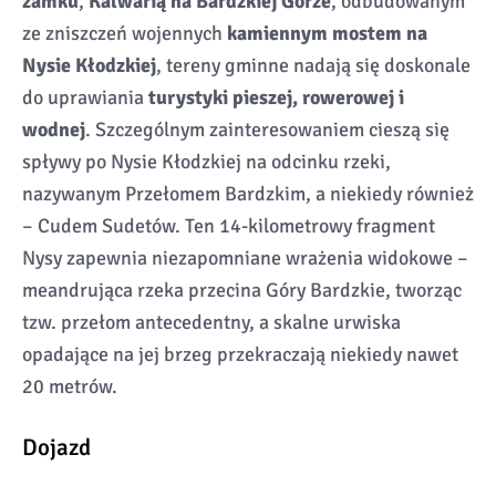
zamku
,
Kalwarią na Bardzkiej Górze
, odbudowanym
ze zniszczeń wojennych
kamiennym mostem na
Nysie Kłodzkiej
, tereny gminne nadają się doskonale
do uprawiania
turystyki pieszej, rowerowej i
wodnej
. Szczególnym zainteresowaniem cieszą się
spływy po Nysie Kłodzkiej na odcinku rzeki,
nazywanym Przełomem Bardzkim, a niekiedy również
– Cudem Sudetów. Ten 14-kilometrowy fragment
Nysy zapewnia niezapomniane wrażenia widokowe –
meandrująca rzeka przecina Góry Bardzkie, tworząc
tzw. przełom antecedentny, a skalne urwiska
opadające na jej brzeg przekraczają niekiedy nawet
20 metrów.
Dojazd