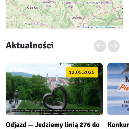
Leaflet
|
&copy;
OpenStreetMap
contributors
Aktualności
12.05.2025
Odjazd — Jedziemy linią 276 do
Konkur