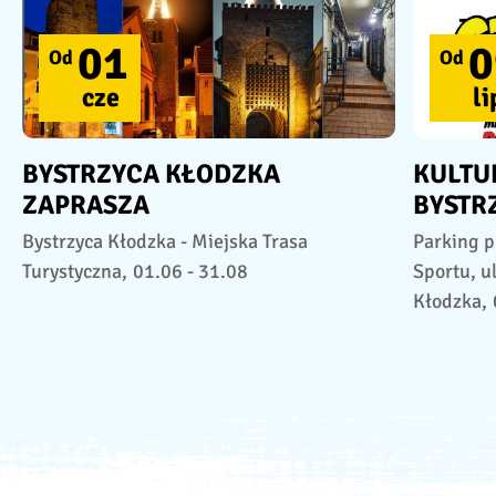
01
0
Od
Od
cze
li
BYSTRZYCA KŁODZKA
KULTU
ZAPRASZA
BYSTR
Bystrzyca Kłodzka - Miejska Trasa
Parking p
Turystyczna,
01.06 - 31.08
Sportu, u
Kłodzka,