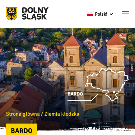
Polski
Bardo
BARDO
Strona główna
Ziemia kłodzka
BARDO