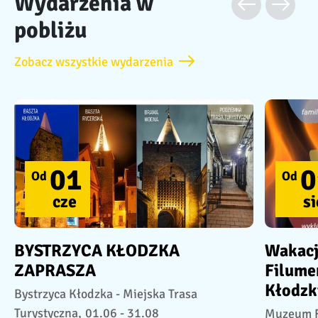
Wydarzenia w
pobliżu
Zobacz wszystkie wydarzenia
01
0
Od
Od
cze
si
BYSTRZYCA KŁODZKA
Wakac
ZAPRASZA
Filume
Kłodzki
Bystrzyca Kłodzka - Miejska Trasa
Turystyczna,
01.06 - 31.08
Muzeum F