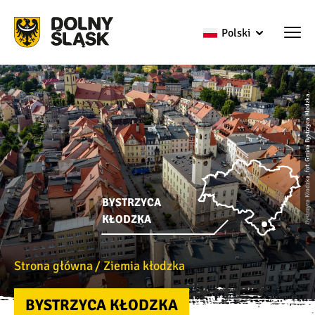
Polski
Bystrzyca Kłodzka, fot. Gmina Bystrzyca Kłodzka.
BYSTRZYCA
KŁODZKA
Strona główna
Ziemia kłodzka
BYSTRZYCA KŁODZKA