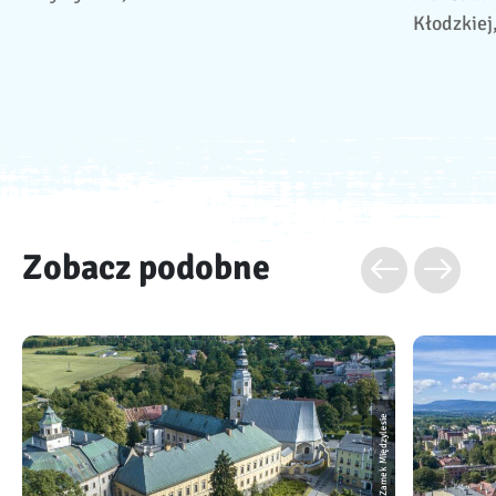
Kłodzkiej
Zobacz podobne
Zamek Międzylesie