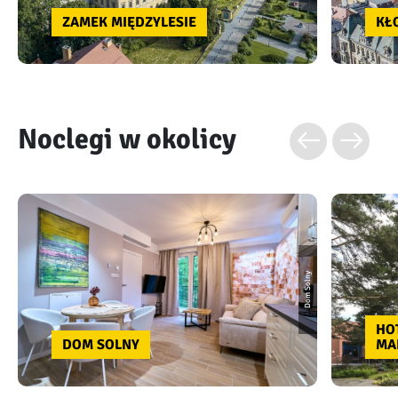
ZAMEK MIĘDZYLESIE
KŁ
Noclegi w okolicy
Dom Solny
HO
DOM SOLNY
MA