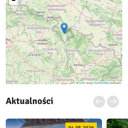
−
Leaflet
|
&copy;
OpenStreetMap
contributors
Aktualności
04.05.2026