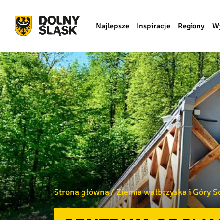
Najlepsze
Inspiracje
Regiony
W
Strona główna
Ziemia wałbrzyska i Góry S