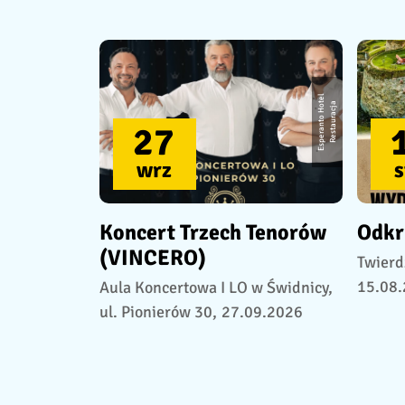
E
s
p
e
r
a
n
t
o
H
o
e
l
R
e
s
t
a
u
r
a
c
j
t
a
27
wrz
s
Koncert Trzech Tenorów
Odkr
(VINCERO)
Twierd
15.08
Aula Koncertowa I LO w Świdnicy,
ul. Pionierów 30,
27.09.2026