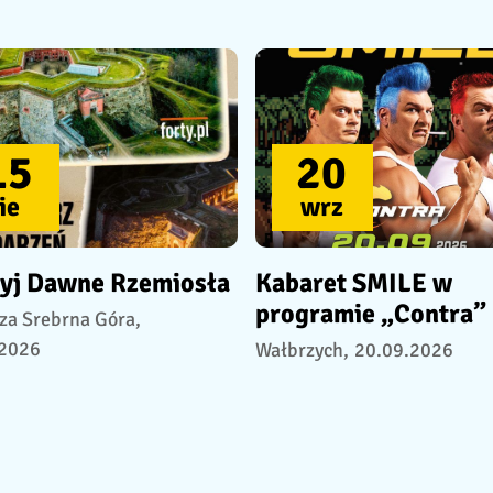
15
20
ie
wrz
yj Dawne Rzemiosła
Kabaret SMILE w
programie „Contra”
za Srebrna Góra,
.2026
Wałbrzych,
20.09.2026