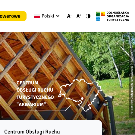
rowerowe
Polski
Fot Centrum Obsługi Ruchu Turystycznego "Akwarium"
CENTRUM
OBSŁUGI RUCHU
TURYSTYCZNEGO
"AKWARIUM"
Centrum Obsługi Ruchu 