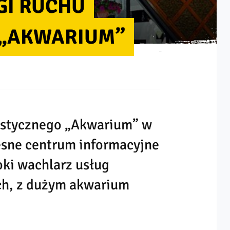
GI RUCHU
 „AKWARIUM”
ystycznego „Akwarium” w
sne centrum informacyjne
oki wachlarz usług
ych, z dużym akwarium