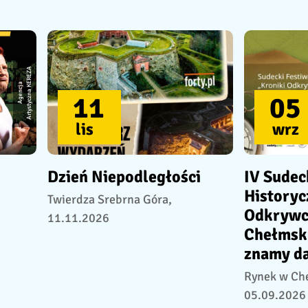
A
A
g
e
n
c
j
a
A
r
t
y
s
t
y
c
z
n
a
K
E
R
E
Z
11
05
lis
wrz
Dzień Niepodległości
IV Sudec
Historyc
Twierdza Srebrna Góra,
Odkrywc
11.11.2026
Chełmsk
znamy da
Rynek w Ch
05.09.2026