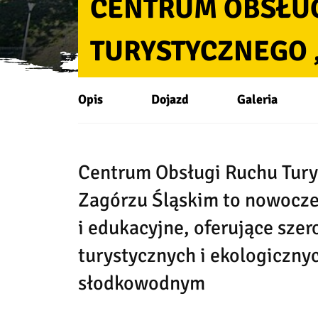
CENTRUM OBSŁU
TURYSTYCZNEGO
Opis
Dojazd
Galeria
Centrum Obsługi Ruchu Tur
Zagórzu Śląskim to nowocze
i edukacyjne, oferujące szer
turystycznych i ekologiczn
słodkowodnym