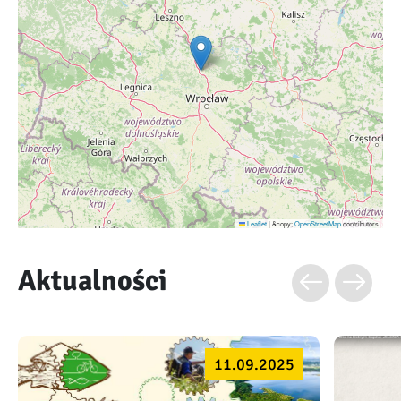
Leaflet
|
&copy;
OpenStreetMap
contributors
Aktualności
11.09.2025