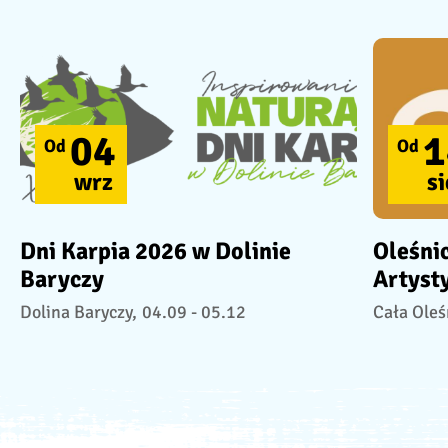
04
1
Od
Od
wrz
si
Dni Karpia 2026 w Dolinie
Oleśni
Baryczy
Artyst
Dolina Baryczy,
04.09 - 05.12
Cała Oleś