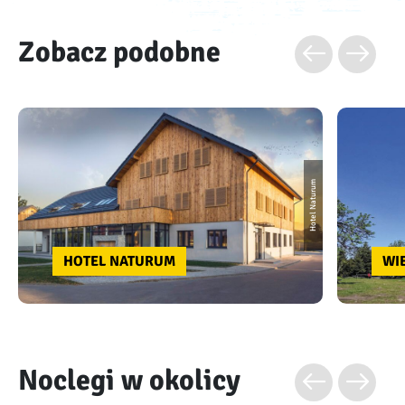
Zobacz podobne
Hotel Naturum
HOTEL NATURUM
WI
Noclegi w okolicy