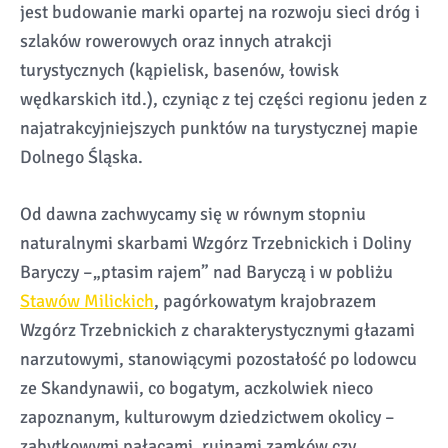
jest budowanie marki opartej na rozwoju sieci dróg i
szlaków rowerowych oraz innych atrakcji
turystycznych (kąpielisk, basenów, łowisk
wędkarskich itd.), czyniąc z tej części regionu jeden z
najatrakcyjniejszych punktów na turystycznej mapie
Dolnego Śląska.
Od dawna zachwycamy się w równym stopniu
naturalnymi skarbami Wzgórz Trzebnickich i Doliny
Baryczy –„ptasim rajem” nad Baryczą i w pobliżu
Stawów Milickich
, pagórkowatym krajobrazem
Wzgórz Trzebnickich z charakterystycznymi głazami
narzutowymi, stanowiącymi pozostałość po lodowcu
ze Skandynawii, co bogatym, aczkolwiek nieco
zapoznanym, kulturowym dziedzictwem okolicy –
zabytkowymi pałacami, ruinami zamków czy