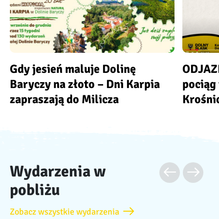
Gdy jesień maluje Dolinę
ODJAZD
Baryczy na złoto – Dni Karpia
pociąg 
zapraszają do Milicza
Krośni
Wydarzenia w
pobliżu
Zobacz wszystkie wydarzenia