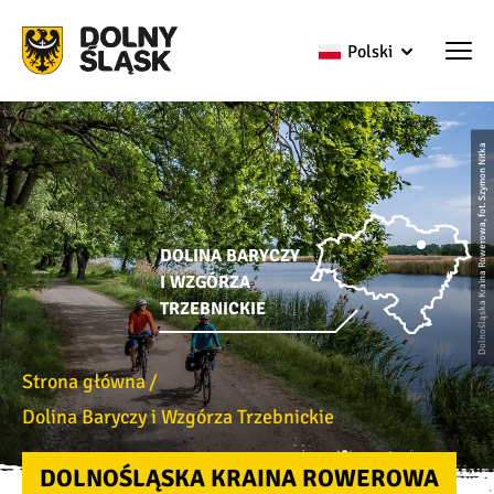
Polski
Dolnośląska Kraina Rowerowa, fot. Szymon Nitka
DOLINA BARYCZY
I WZGÓRZA
TRZEBNICKIE
Strona główna
Dolina Baryczy i Wzgórza Trzebnickie
DOLNOŚLĄSKA KRAINA ROWEROWA