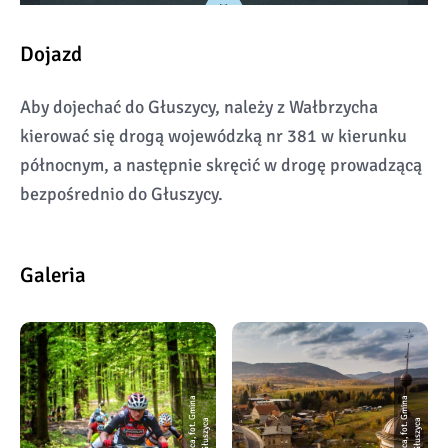
Dojazd
Aby dojechać do Głuszycy, należy z Wałbrzycha
kierować się drogą wojewódzką nr 381 w kierunku
północnym, a następnie skręcić w drogę prowadzącą
bezpośrednio do Głuszycy.
Galeria
G
ł
u
s
z
y
c
a,
f
o
t.
G
mi
n
a
G
ł
u
s
z
y
c
G
ł
u
s
z
y
c
a,
f
o
t.
G
mi
n
a
G
ł
u
s
z
y
c
a
a