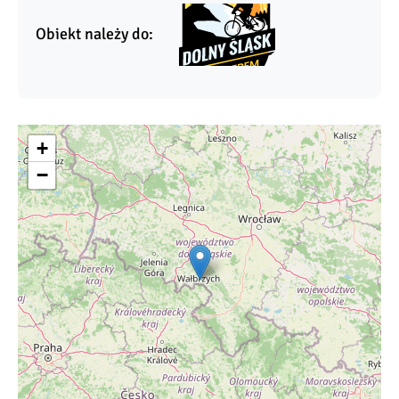
Obiekt należy do:
+
−