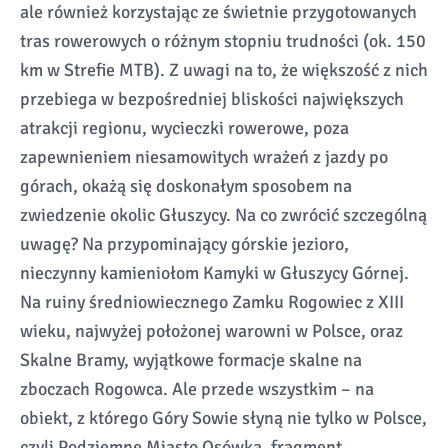
ale również korzystając ze świetnie przygotowanych
tras rowerowych o różnym stopniu trudności (ok. 150
km w Strefie MTB). Z uwagi na to, że większość z nich
przebiega w bezpośredniej bliskości największych
atrakcji regionu, wycieczki rowerowe, poza
zapewnieniem niesamowitych wrażeń z jazdy po
górach, okażą się doskonałym sposobem na
zwiedzenie okolic Głuszycy. Na co zwrócić szczególną
uwagę? Na przypominający górskie jezioro,
nieczynny kamieniołom Kamyki w Głuszycy Górnej.
Na ruiny średniowiecznego Zamku Rogowiec z XIII
wieku, najwyżej położonej warowni w Polsce, oraz
Skalne Bramy, wyjątkowe formacje skalne na
zboczach Rogowca. Ale przede wszystkim – na
obiekt, z którego Góry Sowie słyną nie tylko w Polsce,
czyli Podziemne Miasto Osówka, fragment