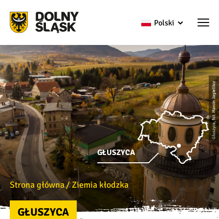
Polski
Głuszyca, fot. Marcin Jagiellicz
GŁUSZYCA
Strona główna
Ziemia kłodzka
GŁUSZYCA