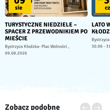
09
3
sie
c
TURYSTYCZNE NIEDZIELE –
LATO 
SPACER Z PRZEWODNIKIEM PO
KŁODZ
MIEŚCIE
Bystrzyca
30.06 - 3
Bystrzyca Kłodzka- Plac Wolności ,
09.08.2026
Zobacz podobne