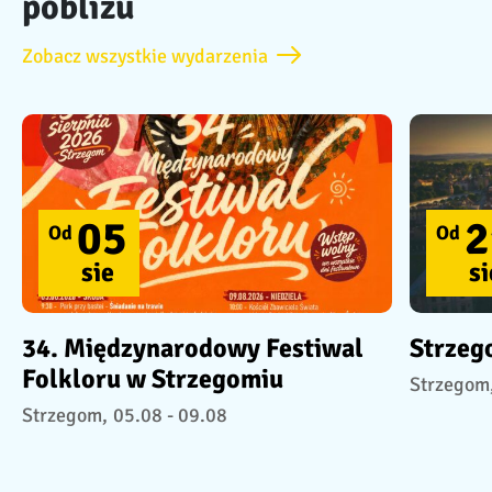
pobliżu
Zobacz wszystkie wydarzenia
05
2
Od
Od
sie
si
34. Międzynarodowy Festiwal
Strzeg
Folkloru w Strzegomiu
Strzegom
Strzegom,
05.08 - 09.08