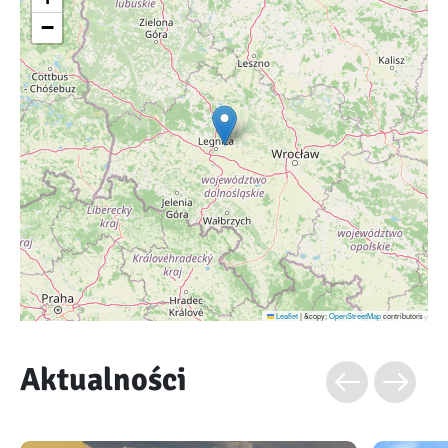
−
Leaflet
|
&copy;
OpenStreetMap
contributors
Aktualności