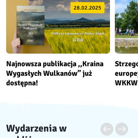
28.02.2025
Najnowsza publikacja ,,Kraina
Strzeg
Wygasłych Wulkanów” już
europe
dostępna!
WKKW
Wydarzenia w