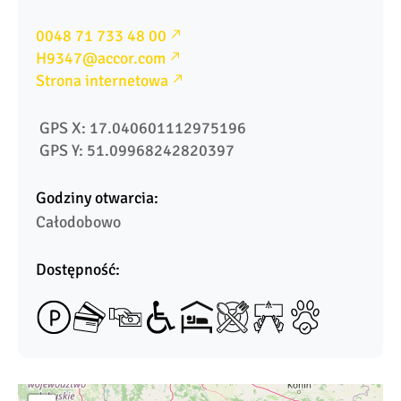
0048 71 733 48 00
H9347@accor.com
Strona internetowa
 GPS X: 17.040601112975196
 GPS Y: 51.09968242820397
Godziny otwarcia:
Całodobowo
Dostępność: