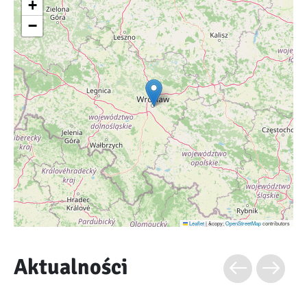
+
−
Leaflet
|
&copy;
OpenStreetMap
contributors
Aktualności