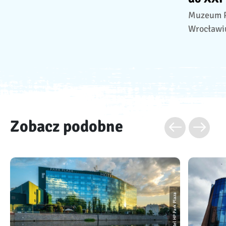
Muzeum Po
Wrocławi
Zobacz podobne
Hotel HP Park Plaza