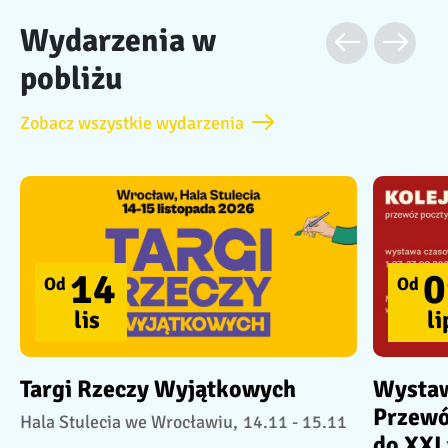
Wydarzenia w
pobliżu
Zobacz wszystkie wydarzenia
14
0
Od
Od
lis
li
Targi Rzeczy Wyjątkowych
Wystaw
Przewó
Hala Stulecia we Wrocławiu,
14.11 - 15.11
do XXI