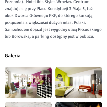
Poznania). Hotel ibis Styles Wrocław Centrum
znajduje się przy Placu Konstytucji 3 Maja 3, tuż
obok Dworca Głównego PKP, do którego kursują
połączenia z większości dużych miast Polski.
Samochodem dojazd jest wygodny ulicą Piłsudskiego
lub Borowską, a parking dostępny jest w pobliżu.
Galeria
i
bi
s
S
t
y
l
e
s
W
r
o
c
l
a
w
C
e
n
t
r
u
i
bi
s
S
t
y
l
e
s
W
r
o
c
l
a
w
C
e
n
t
r
u
m
m