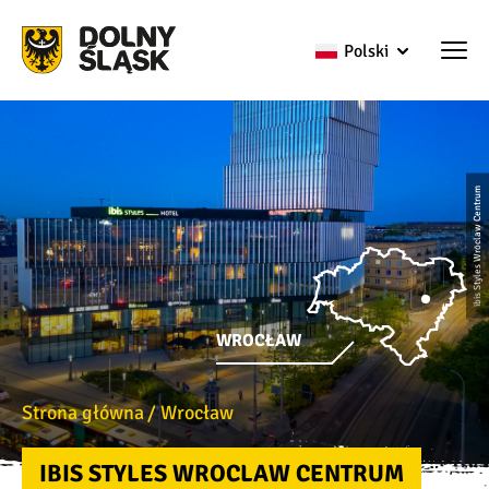
Polski
ibis Styles Wroclaw Centrum
WROCŁAW
Strona główna
Wrocław
IBIS STYLES WROCLAW CENTRUM