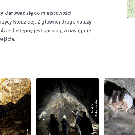
ży kierować się do miejscowości
rzycy Kłodzkiej. Z głównej drogi, należy
dzie dostępny jest parking, a następnie
ejścia.
a
J
a
s
ki
ni
a
R
a
d
o
c
h
o
w
s
k