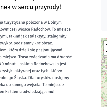
nek w sercu przyrody!
ja turystyczna położona w Dolnym
alowniczej wiosce Radochów. To miejsce
i, takimi jak stalaktyty, stalagmity
ezwykły, podziemny krajobraz.
em, który dzieli się pasjonującymi
go miejsca. Trasa zwiedzania ma długość
 40 minut. Jaskinia Radochowska jest
rystyki aktywnej oraz tych, którzy
olnego Śląska. Dla turystów dostępny
żka do samego wejścia. To miejsce z
żeń każdemu odwiedzającemu!