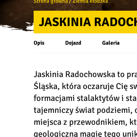
Strona główna
Ziemia kłodzka
JASKINIA RADO
Opis
Dojazd
Galeria
Jaskinia Radochowska to pr
Śląska, która oczaruje Cię 
formacjami stalaktytów i st
tajemniczy świat podziemi, 
miejsca z przewodnikiem, k
geologiczną magię tego unik