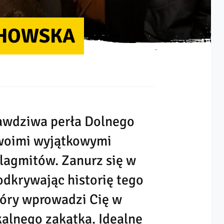
CHOWSKA
awdziwa perła Dolnego
swoimi wyjątkowymi
alagmitów. Zanurz się w
odkrywając historię tego
tóry wprowadzi Cię w
alnego zakątka. Idealne