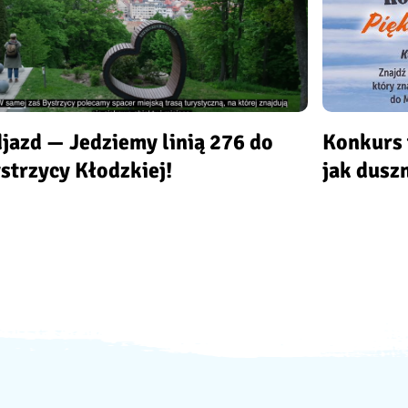
jazd — Jedziemy linią 276 do
Konkurs 
strzycy Kłodzkiej!
jak dusz