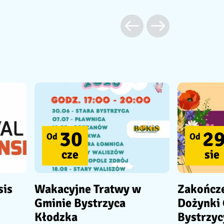
30
2
Od
Od
cze
sie
sis
Wakacyjne Tratwy w
Zakończe
Gminie Bystrzyca
Dożynki
Kłodzka
Bystrzyc