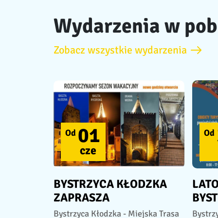
Wydarzenia w pob
Zobacz wszystkie wydarzenia
01
Od
Od
cze
BYSTRZYCA KŁODZKA
LATO
ZAPRASZA
BYS
Bystrzyca Kłodzka - Miejska Trasa
Bystrz