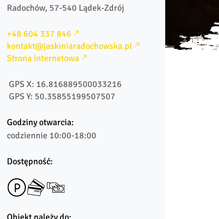
Radochów, 57-540 Lądek-Zdrój
+48 604 337 846
kontakt@jaskiniaradochowska.pl
Strona internetowa
 GPS X: 16.816889500033216
 GPS Y: 50.35855199507507
Godziny otwarcia:
codziennie 10:00-18:00
Dostępność:
Obiekt należy do: