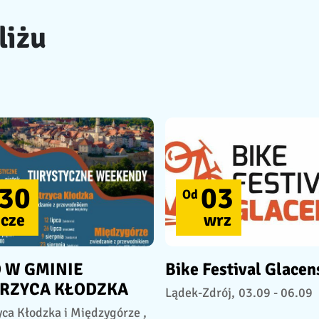
liżu
30
03
Od
cze
wrz
 W GMINIE
Bike Festival Glacen
TRZYCA KŁODZKA
Lądek-Zdrój,
03.09 - 06.09
yca Kłodzka i Międzygórze ,