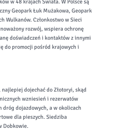
w w 48 krajach Świata. W Polsce są
iczny Geopark Łuk Mużakowa, Geopark
ch Wulkanów. Członkostwo w Sieci
noważony rozwój, wspiera ochronę
anę doświadczeń i kontaktów z innymi
ię do promocji pośród krajowych i
najlepiej dojechać do Złotoryi, skąd
anicznych wzniesień i rezerwatów
h dróg dojazdowych, a w okolicach
rtowe dla pieszych. Siedziba
w Dobkowie.