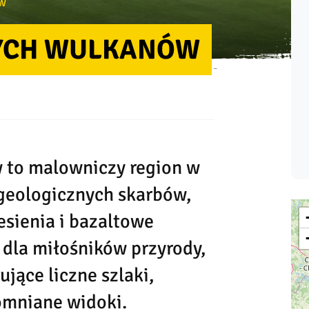
w
YCH WULKANÓW
 to malowniczy region w
geologicznych skarbów,
esienia i bazaltowe
 dla miłośników przyrody,
ujące liczne szlaki,
omniane widoki.