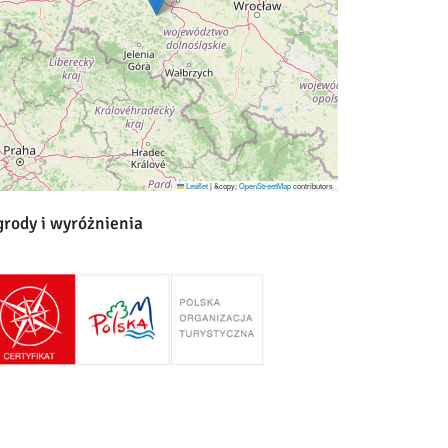
Leaflet
|
&copy;
OpenStreetMap
contributors
rody i wyróżnienia