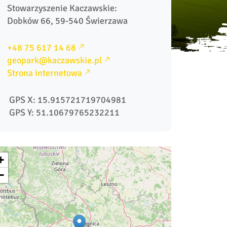
Stowarzyszenie Kaczawskie: 

Dobków 66, 59-540 Świerzawa
+48 75 617 14 68
geopark@kaczawskie.pl
Strona internetowa
 GPS X: 15.915721719704981
 GPS Y: 51.10679765232211
+
−