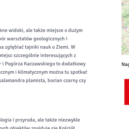
kne widoki, ale także miejsce o dużym
ór warsztatów geologicznych i
a zgłębiać tajniki nauk o Ziemi. W
iejsc szczególnie interesujących z
r i Pogórza Kaczawskiego to dodatkowy
Nag
cznym i klimatycznym można tu spotkać
k salamandra plamista, bocian czarny czy
ogia i przyroda, ale także niezwykle
zych obiektów znajduje się Kościół