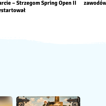
arcie – Strzegom Spring Open II
zawodó
startował