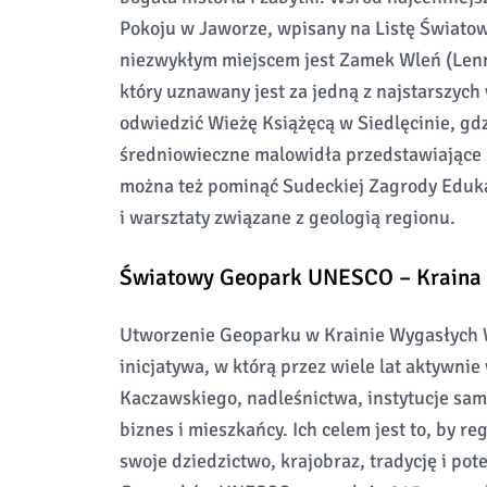
Pokoju w Jaworze, wpisany na Listę Świat
niezwykłym miejscem jest Zamek Wleń (Lenno)
który uznawany jest za jedną z najstarszyc
odwiedzić Wieżę Książęcą w Siedlęcinie, gdz
średniowieczne malowidła przedstawiające l
można też pominąć Sudeckiej Zagrody Eduka
i warsztaty związane z geologią regionu.
Światowy Geopark UNESCO – Kraina
Utworzenie Geoparku w Krainie Wygasłych 
inicjatywa, w którą przez wiele lat aktywni
Kaczawskiego, nadleśnictwa, instytucje sa
biznes i mieszkańcy. Ich celem jest to, by r
swoje dziedzictwo, krajobraz, tradycję i po