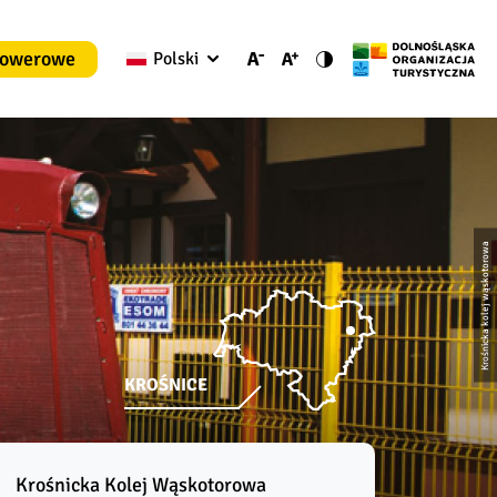
rowerowe
Polski
Krośnicka kolej wąskotorowa
KROŚNICE
Krośnicka Kolej Wąskotorowa