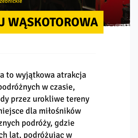
rzebnickie
EJ WĄSKOTOROWA
a to wyjątkowa atrakcja
 podróżnych w czasie,
dy przez urokliwe tereny
miejsce dla miłośników
cznych podróży, gdzie
h lat, podróżując w