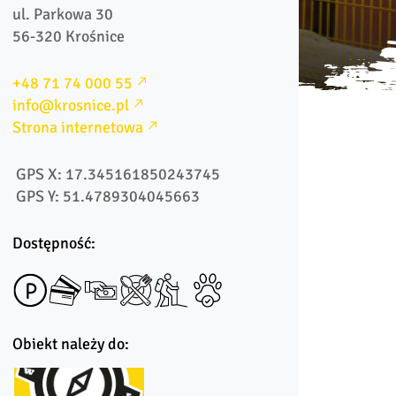
ul. Parkowa 30

56-320 Krośnice
+48 71 74 000 55
info@krosnice.pl
Strona internetowa
 GPS X: 17.345161850243745
 GPS Y: 51.4789304045663
Dostępność:
Obiekt należy do: