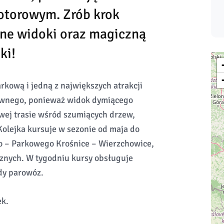
otorowym. Zrób krok
ane widoki oraz magiczną
ki!
rkową i jedną z największych atrakcji
ziwnego, ponieważ widok dymiącego
wej trasie wśród szumiących drzew,
Kolejka kursuje w sezonie od maja do
o – Parkowego Krośnice – Wierzchowice,
cznych. W tygodniu kursy obsługuje
dy parowóz.
ek.