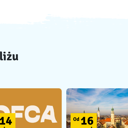
liżu
14
16
Od