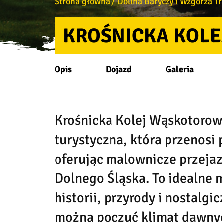
Strona główna
Dolina Baryczy i Wzgórza T
KROŚNICKA KOL
Opis
Dojazd
Galeria
Krośnicka Kolej Wąskotorow
turystyczna, która przenosi
oferując malownicze przejaz
Dolnego Śląska. To idealne 
historii, przyrody i nostalgi
można poczuć klimat dawnyc