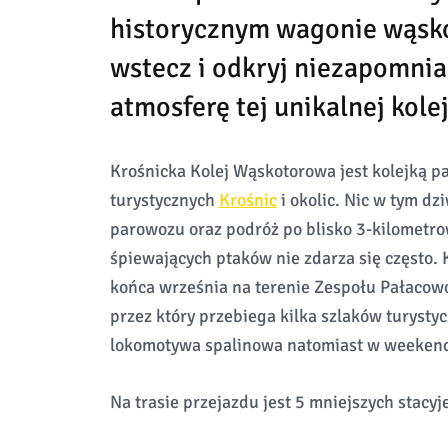
historycznym wagonie wąsk
wstecz i odkryj niezapomni
atmosferę tej unikalnej kolej
Krośnicka Kolej Wąskotorowa jest kolejką pa
turystycznych
Krośnic
i okolic. Nic w tym d
parowozu oraz podróż po blisko 3-kilometro
śpiewających ptaków nie zdarza się często. 
końca września na terenie Zespołu Pałacow
przez który przebiega kilka szlaków turysty
lokomotywa spalinowa natomiast w weeken
Na trasie przejazdu jest 5 mniejszych stacyj