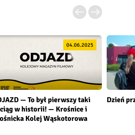
04.06.2025
JAZD — To był pierwszy taki
Dzień pr
ciąg w historii! — Krośnice i
ośnicka Kolej Wąskotorowa