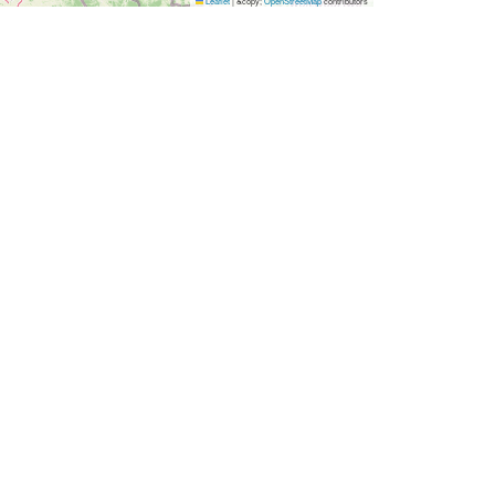
Leaflet
|
&copy;
OpenStreetMap
contributors