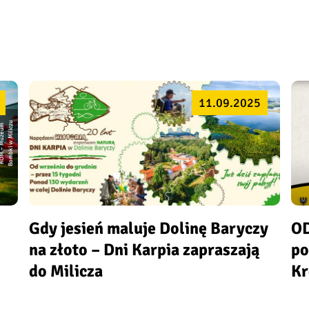
11.09.2025
u
K
O
M
–
M
u
z
e
u
m
B
o
m
b
ki
w
Mi
li
c
z
Gdy jesień maluje Dolinę Baryczy
OD
na złoto – Dni Karpia zapraszają
po
do Milicza
Kr