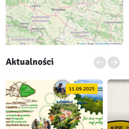
Leaflet
|
&copy;
OpenStreetMap
contributors
Aktualności
11.09.2025