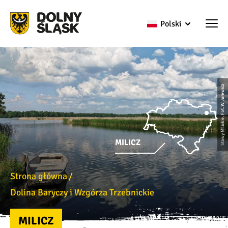
Polski
Stawy Milickie. Fot. W Jurewicz
MILICZ
Strona główna
Dolina Baryczy i Wzgórza Trzebnickie
MILICZ