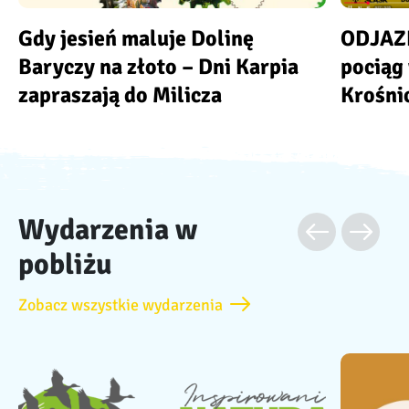
Gdy jesień maluje Dolinę
ODJAZD
Baryczy na złoto – Dni Karpia
pociąg 
zapraszają do Milicza
Krośni
Wydarzenia w
pobliżu
Zobacz wszystkie wydarzenia