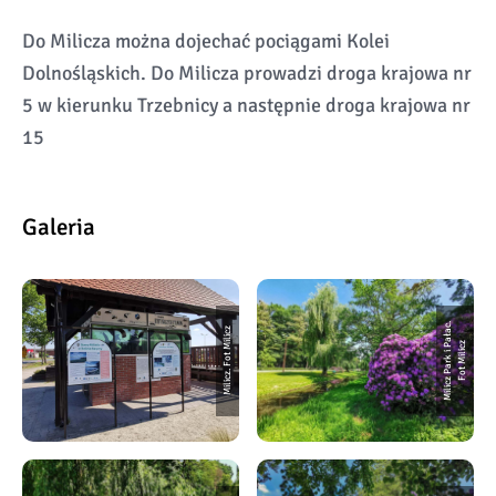
Do Milicza można dojechać pociągami Kolei
Dolnośląskich. Do Milicza prowadzi droga krajowa nr
5 w kierunku Trzebnicy a następnie droga krajowa nr
15
Galeria
Mi
li
c
z
P
a
r
k i
a
ł
a
c.
F
o
t
Mi
li
c
Milicz. Fot Milicz
P
z