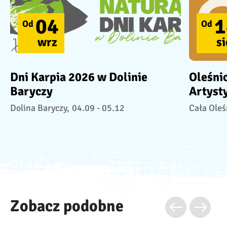
04
1
Od
Od
wrz
si
Dni Karpia 2026 w Dolinie
Oleśni
Baryczy
Artyst
Dolina Baryczy,
04.09 - 05.12
Cała Oleś
Zobacz podobne