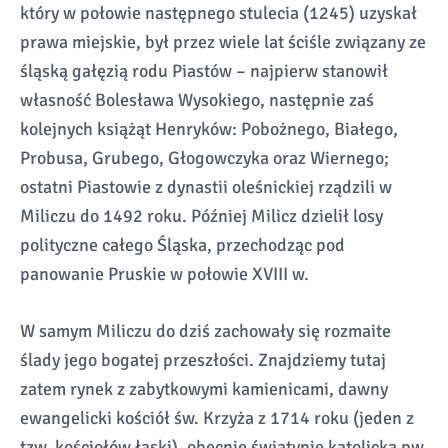
który w połowie następnego stulecia (1245) uzyskał
prawa miejskie, był przez wiele lat ściśle związany ze
śląską gałęzią rodu Piastów – najpierw stanowił
własność Bolesława Wysokiego, następnie zaś
kolejnych książąt Henryków: Pobożnego, Białego,
Probusa, Grubego, Głogowczyka oraz Wiernego;
ostatni Piastowie z dynastii oleśnickiej rządzili w
Miliczu do 1492 roku. Później Milicz dzielił losy
polityczne całego Śląska, przechodząc pod
panowanie Pruskie w połowie XVIII w.
W samym Miliczu do dziś zachowały się rozmaite
ślady jego bogatej przeszłości. Znajdziemy tutaj
zatem rynek z zabytkowymi kamienicami, dawny
ewangelicki kościół św. Krzyża z 1714 roku (jeden z
tzw. kościołów łaski), obecnie świątynię katolicką pw.