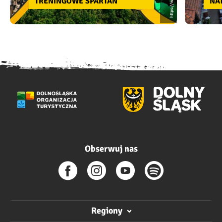
TRENINGOWE SPARTAN
NA
Obserwuj nas
Regiony