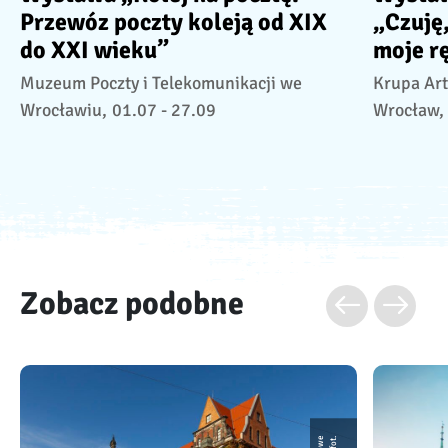
Przewóz poczty koleją od XIX
„Czuję,
do XXI wieku”
moje rę
Muzeum Poczty i Telekomunikacji we
Krupa Art
Wrocławiu,
01.07 - 27.09
Wrocław,
Zobacz podobne