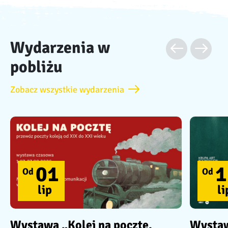
Wydarzenia w
pobliżu
Zobacz wszystkie wydarzenia
01
1
Od
Od
lip
li
Wystawa „Kolej na pocztę.
Wystaw