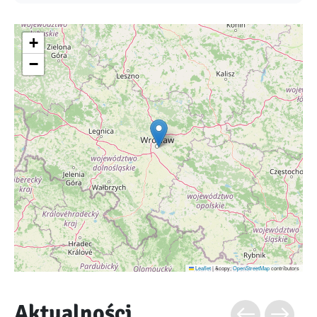
+
−
Leaflet
|
&copy;
OpenStreetMap
contributors
Aktualności