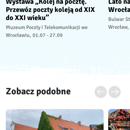
Wystawa „Kolej na pocztę.
Lato n
Przewóz poczty koleją od XIX
Wrocł
do XXI wieku”
Bulwar St
Wrocław,
Muzeum Poczty i Telekomunikacji we
Wrocławiu,
01.07 - 27.09
Zobacz podobne