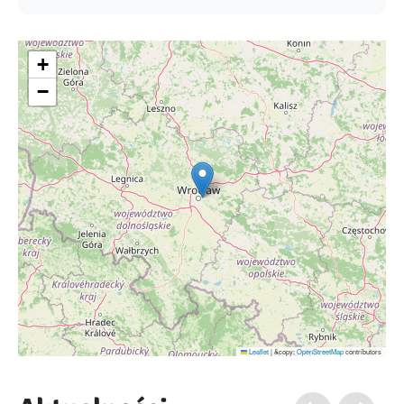
+
−
Leaflet
|
&copy;
OpenStreetMap
contributors