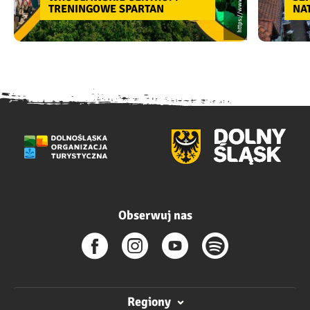
TRENINGOWE SPARTAN
NA
Obserwuj nas
Regiony