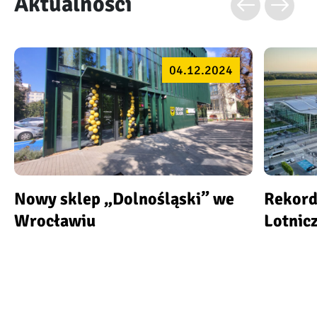
Aktualności
04.12.2024
Nowy sklep „Dolnośląski” we
Rekord
Wrocławiu
Lotnic