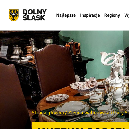
Najlepsze
Inspiracje
Regiony
W
Strona główna
Ziemia wałbrzyska i Góry S