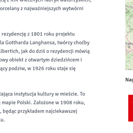
orcelany z najważniejszych wytwórni
 rezydencję z 1801 roku projektu
la Gottharda Langhansa, twórcy choćby
lbertich, jak do dziś o rezydencji mówią
owy obiekt z otwartym dziedzińcem i
y podziw, w 1926 roku staje się
Nag
ająca instytucja kultury w mieście. To
j mapie Polski. Założone w 1908 roku,
, będąc przykładem najciekawszej
u.