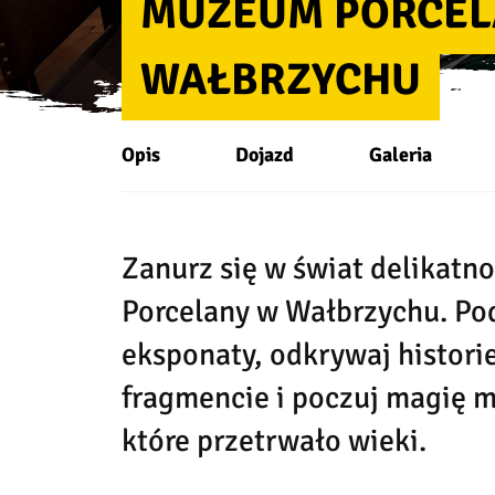
MUZEUM PORCEL
WAŁBRZYCHU
Opis
Dojazd
Galeria
Zanurz się w świat delikatn
Porcelany w Wałbrzychu. Po
eksponaty, odkrywaj histori
fragmencie i poczuj magię m
które przetrwało wieki.