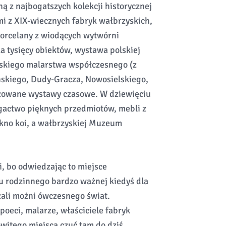
ą z najbogatszych kolekcji historycznej
mi z XIX-wiecznych fabryk wałbrzyskich,
porcelany z wiodących wytwórni
a tysięcy obiektów, wystawa polskiej
polskiego malarstwa współczesnego (z
ńskiego, Dudy-Gracza, Nowosielskiego,
nizowane wystawy czasowe. W dziewięciu
gactwo pięknych przedmiotów, mebli z
ękno koi, a wałbrzyskiej Muzeum
, bo odwiedzając to miejsce
u rodzinnego bardzo ważnej kiedyś dla
zali możni ówczesnego świat.
oeci, malarze, właściciele fabryk
owitego miejsca czuć tam do dziś.