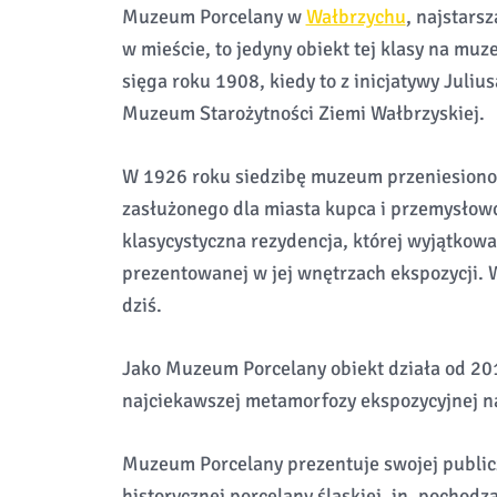
Muzeum Porcelany w
Wałbrzychu
, najstarsz
w mieście, to jedyny obiekt tej klasy na muz
sięga roku 1908, kiedy to z inicjatywy Juli
Muzeum Starożytności Ziemi Wałbrzyskiej.
W 1926 roku siedzibę muzeum przeniesiono
zasłużonego dla miasta kupca i przemysłowc
klasycystyczna rezydencja, której wyjątkowa
prezentowanej w jej wnętrzach ekspozycji.
dziś.
Jako Muzeum Porcelany obiekt działa od 20
najciekawszej metamorfozy ekspozycyjnej n
Muzeum Porcelany prezentuje swojej publicz
historycznej porcelany śląskiej, in. pochodz