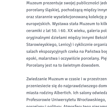
Muzeum prezentuje swojej publiczności jedn
porcelany śląskiej, pochodzącą między inny
oraz starannie wyselekcjonowaną kolekcję 
europejskich. Wystawa stała Muzeum to kilk
ceramiki z lat 50. i 60. XX wieku, galeria 
oryginalnymi dziełami między innymi Beksi
Starowieyskiego, Lenicy) i cyklicznie orga
salach ekspozycyjnych czeka na Państwa bo
epoki, malarstwa i oczywiście porcelany. Pi
Porcelany jest na to świetnym dowodem.
Zwiedzanie Muzeum w czasie i w przestrzeni
przeniesiecie się do najprawdziwszego dom
miasta rodziny Albertich. Ich salony odwied
Profesorowie Uniwersytetu Wrocławskiego, p
porcelany i politycy. Atmosfery tego niesam