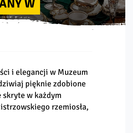
ANY W
ości i elegancji w Muzeum
dziwiaj pięknie zdobione
e skryte w każdym
istrzowskiego rzemiosła,