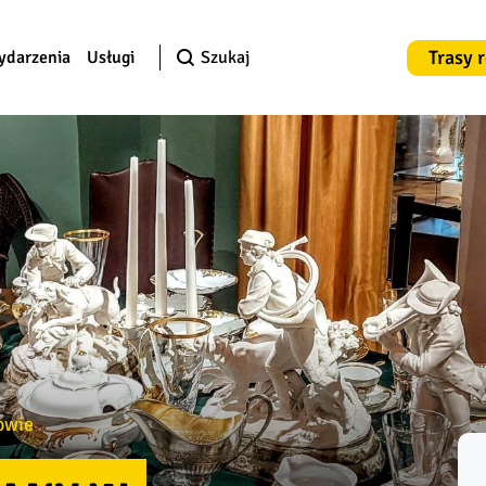
Trasy 
ydarzenia
Usługi
Szukaj
owie