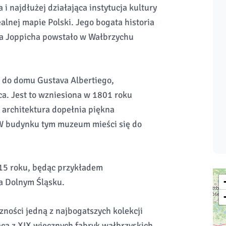
a i najdłużej działająca instytucja kultury
ealnej mapie Polski. Jego bogata historia
usa Joppicha powstało w Wałbrzychu
 do domu Gustava Albertiego,
a. Jest to wzniesiona w 1801 roku
 architektura dopełnia piękna
 W budynku tym muzeum mieści się do
15 roku, będąc przykładem
a Dolnym Śląsku.
ności jedną z najbogatszych kolekcji
ącą z XIX wiecznych fabryk wałbrzyskich,