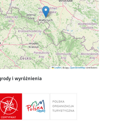
Leaflet
|
&copy;
OpenStreetMap
contributors
rody i wyróżnienia