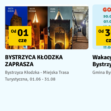
01
3
Od
Od
cze
c
BYSTRZYCA KŁODZKA
Wakacy
ZAPRASZA
Bystrz
Bystrzyca Kłodzka - Miejska Trasa
Gmina Bys
Turystyczna,
01.06 - 31.08