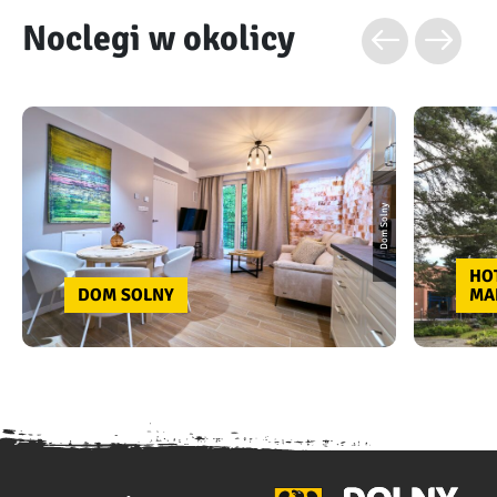
Noclegi w okolicy
Dom Solny
HO
DOM SOLNY
MA