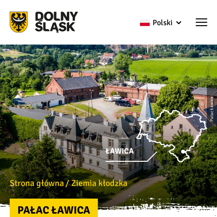
Polski
Pałac Ławica
ŁAWICA
Strona główna
Ziemia kłodzka
PAŁAC ŁAWICA