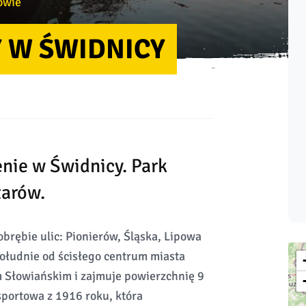
owie
 W ŚWIDNICY
enie w Świdnicy. Park
tarów.
obrębie ulic: Pionierów, Śląska, Lipowa
południe od ścisłego centrum miasta
m Słowiańskim i zajmuje powierzchnię 9
 sportowa z 1916 roku, która