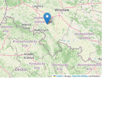
Leaflet
|
&copy;
OpenStreetMap
contributors