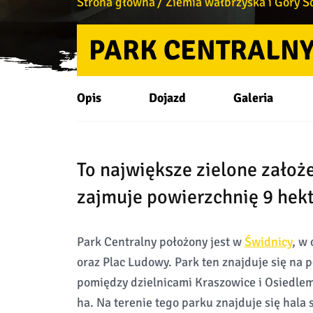
Strona główna
Ziemia wałbrzyska i Góry S
PARK CENTRALNY
Opis
Dojazd
Galeria
To największe zielone założ
zajmuje powierzchnię 9 hek
Park Centralny położony jest w
Świdnicy
, w 
oraz Plac Ludowy. Park ten znajduje się na 
pomiędzy dzielnicami Kraszowice i Osiedle
ha. Na terenie tego parku znajduje się hala