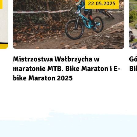
22.05.2025
Mistrzostwa Wałbrzycha w
Gó
maratonie MTB. Bike Maraton i E-
Bi
bike Maraton 2025