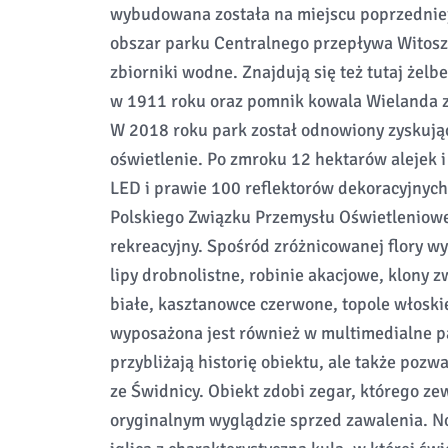
wybudowana została na miejscu poprzedniej
obszar parku Centralnego przepływa Witosz
zbiorniki wodne. Znajdują się też tutaj żel
w 1911 roku oraz pomnik kowala Wielanda z
W 2018 roku park został odnowiony zyskując
oświetlenie. Po zmroku 12 hektarów alejek 
LED i prawie 100 reflektorów dekoracyjnych
Polskiego Związku Przemysłu Oświetlenioweg
rekreacyjny. Spośród zróżnicowanej flory w
lipy drobnolistne, robinie akacjowe, klony zw
białe, kasztanowce czerwone, topole włoskie
wyposażona jest również w multimedialne pa
przybliżają historię obiektu, ale także poz
ze Świdnicy. Obiekt zdobi zegar, którego z
oryginalnym wyglądzie sprzed zawalenia. N