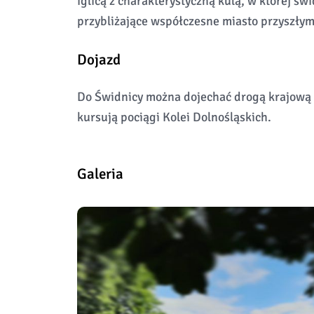
iglicą z charakterystyczną kulą, w której św
przybliżające współczesne miasto przyszły
Dojazd
Do Świdnicy można dojechać drogą krajową n
kursują pociągi Kolei Dolnośląskich.
Galeria