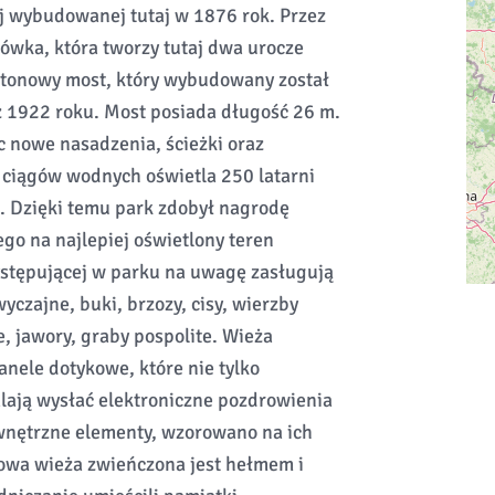
 wybudowanej tutaj w 1876 rok. Przez
ówka, która tworzy tutaj dwa urocze
betonowy most, który wybudowany został
 1922 roku. Most posiada długość 26 m.
 nowe nasadzenia, ścieżki oraz
i ciągów wodnych oświetla 250 latarni
. Dzięki temu park zdobył nagrodę
o na najlepiej oświetlony teren
ystępującej w parku na uwagę zasługują
yczajne, buki, brzozy, cisy, wierzby
, jawory, graby pospolite. Wieża
nele dotykowe, które nie tylko
walają wysłać elektroniczne pozdrowienia
ewnętrzne elementy, wzorowano na ich
owa wieża zwieńczona jest hełmem i