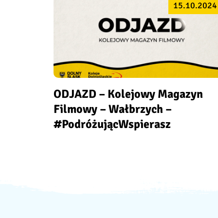
15.10.2024
ODJAZD – Kolejowy Magazyn
Filmowy – Wałbrzych –
#PodróżującWspierasz