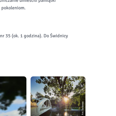
idniczanie umieścili pamiątki
m pokoleniom.
r 35 (ok. 1 godzina). Do Świdnicy
Fot. Świdnica