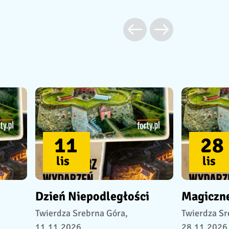
11
28
lis
lis
Dzień Niepodległości
Magiczne
Twierdza Srebrna Góra,
Twierdza Sr
11.11.2026
28.11.2026