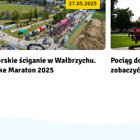
27.05.2025
rskie ściganie w Wałbrzychu.
Pociąg do
ke Maraton 2025
zobaczyć