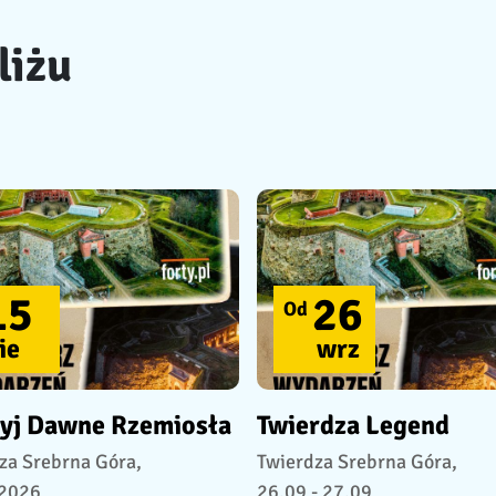
liżu
15
26
Od
ie
wrz
yj Dawne Rzemiosła
Twierdza Legend
za Srebrna Góra,
Twierdza Srebrna Góra,
.2026
26.09 - 27.09