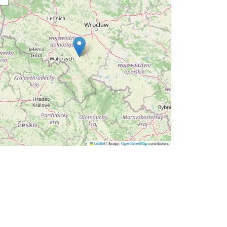
Leaflet
|
&copy;
OpenStreetMap
contributors