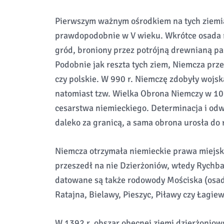
Pierwszym ważnym ośrodkiem na tych ziemi
prawdopodobnie w V wieku. Wkrótce osada ro
gród, broniony przez potrójną drewnianą pa
Podobnie jak reszta tych ziem, Niemcza prz
czy polskie. W 990 r. Niemczę zdobyły wojsk
natomiast tzw. Wielka Obrona Niemczy w 1017
cesarstwa niemieckiego. Determinacja i odw
daleko za granicą, a sama obrona urosła do 
Niemcza otrzymała niemieckie prawa miejskie
przeszedł na nie Dzierżoniów, wtedy Rychbac
datowane są także rodowody Mościska (osad
Ratajna, Bielawy, Pieszyc, Piławy czy Łagiew
W 1392 r. obszar obecnej ziemi dzierżoniow