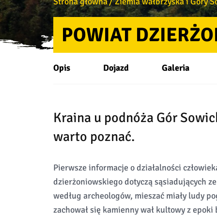
Strona główna
Ziemia wałbrzyska i Góry S
POWIAT DZIERŻO
Opis
Dojazd
Galeria
Kraina u podnóża Gór Sowich
warto poznać.
Pierwsze informacje o działalności człowie
dzierżoniowskiego dotyczą sąsiadujących ze
według archeologów, mieszać miały ludy po
zachował się kamienny wał kultowy z epoki 