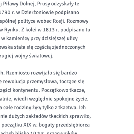
j Piławy Dolnej, Prusy odzyskały te
1790 r. w Dzierżoniowie podpisano
spólnej polityce wobec Rosji. Rozmowy
 w Rynku. Z kolei w 1813 r. podpisano tu
w kamienicy przy dzisiejszej ulicy
owska stała się częścią zjednoczonych
rugiej wojny światowej.
ch. Rzemiosło rozwijało się bardzo
e rewolucja przemysłowa, toczące się
części kontynentu. Początkowo tkacze,
lnie, wiedli względnie spokojne życie.
 całe rodziny żyły tylko z tkactwa. Ich
nie dużych zakładów tkackich sprawiło,
a początku XIX w. bogaty przedsiębiorca
adach blisko 10 tys. pracowników.