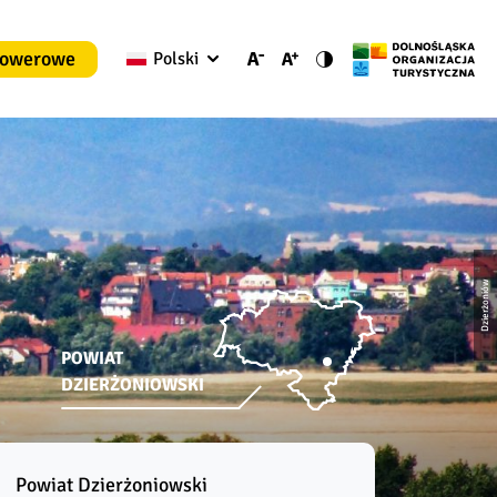
rowerowe
Polski
Dzierżoniów
POWIAT
DZIERŻONIOWSKI
Powiat Dzierżoniowski