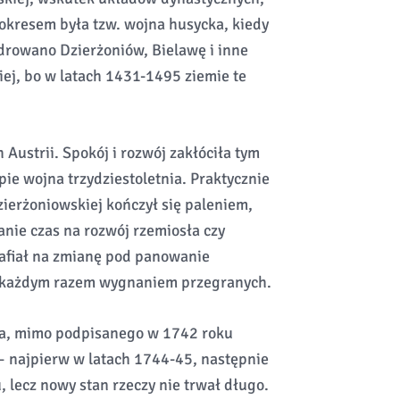
okresem była tzw. wojna husycka, kiedy
drowano Dzierżoniów, Bielawę i inne
iej, bo w latach 1431-1495 ziemie te
 Austrii. Spokój i rozwój zakłóciła tym
ie wojna trzydziestoletnia. Praktycznie
ierżoniowskiej kończył się paleniem,
anie czas na rozwój rzemiosła czy
rafiał na zmianę pod panowanie
za każdym razem wygnaniem przegranych.
ria, mimo podpisanego w 1742 roku
 – najpierw w latach 1744-45, następnie
 lecz nowy stan rzeczy nie trwał długo.