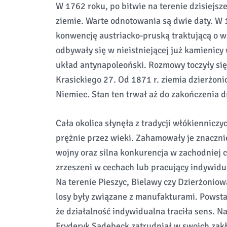
W 1762 roku, po bitwie na terenie dzisiejsze
ziemie. Warte odnotowania są dwie daty. W 
konwencję austriacko-pruską traktującą o w
odbywały się w nieistniejącej już kamienicy
układ antynapoleoński. Rozmowy toczyły się 
Krasickiego 27. Od 1871 r. ziemia dzierżoni
Niemiec. Stan ten trwał aż do zakończenia d
Cała okolica słynęła z tradycji włókienniczy
prężnie przez wieki. Zahamowały je znaczni
wojny oraz silna konkurencja w zachodniej 
zrzeszeni w cechach lub pracujący indywidua
Na terenie Pieszyc, Bielawy czy Dzierżoniowa
losy były związane z manufakturami. Powsta
że działalność indywidualna traciła sens. N
Fryderyk Sadebeck zatrudniał w swoich zakł