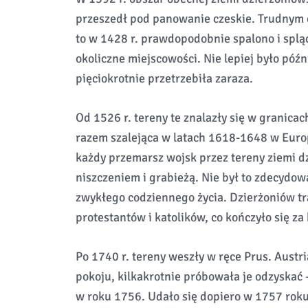
przeszedł pod panowanie czeskie. Trudnym 
to w 1428 r. prawdopodobnie spalono i splą
okoliczne miejscowości. Nie lepiej było późn
pięciokrotnie przetrzebiła zaraza.
Od 1526 r. tereny te znalazły się w granicach
razem szalejąca w latach 1618-1648 w Europ
każdy przemarsz wojsk przez tereny ziemi dz
niszczeniem i grabieżą. Nie był to zdecydow
zwykłego codziennego życia. Dzierżoniów t
protestantów i katolików, co kończyło się 
Po 1740 r. tereny weszły w ręce Prus. Aust
pokoju, kilkakrotnie próbowała je odzyskać
w roku 1756. Udało się dopiero w 1757 roku,