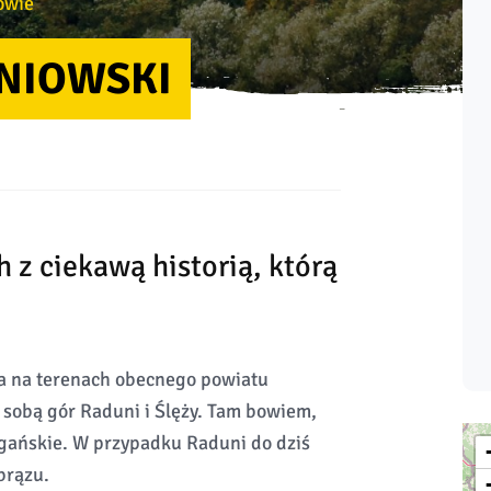
owie
NIOWSKI
 z ciekawą historią, którą
ka na terenach obecnego powiatu
 sobą gór Raduni i Ślęży. Tam bowiem,
gańskie. W przypadku Raduni do dziś
brązu.