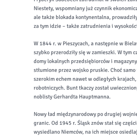
Niestety, wspomniany już czynnik ekonomicz
ale także blokada kontynentalna, prowadziły
za tym idzie – także zatrudnienia i wysokości
W 1844 r. w Pieszycach, a następnie w Biela
szybko przerodziły się w zamieszki. W tym cz
domy lokalnych przedsiębiorców i magazyny
stłumione przez wojsko pruskie. Choć samo w
szerokim echem nawet w odległych krajach, s
robotniczych. Bunt tkaczy został uwiecznion
noblisty Gerhardta Hauptmanna.
Nowy ład międzynarodowy po drugiej wojnie 
granic. Od 1945 r. Śląsk znów stał się częśc
wysiedlano Niemców, na ich miejsce osiedla