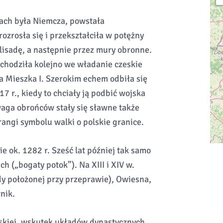
ach była Niemcza, powstała
zrosła się i przekształciła w potężny
lisadę, a następnie przez mury obronne.
echodziła kolejno we władanie czeskie
a Mieszka I. Szerokim echem odbiła się
 r., kiedy to chciały ją podbić wojska
aga obrońców stały się sławne także
rangi symbolu walki o polskie granice.
 ok. 1282 r. Sześć lat później tak samo
h („bogaty potok”). Na XIII i XIV w.
y położonej przy przeprawie), Owiesna,
nik.
skiej, wskutek układów dynastycznych,