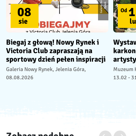
G
a
l
e
ri
a
o
w
y
R
y
n
e
N
k
08
1
Od
sie
lu
Biegaj z głową! Nowy Rynek i
Wystaw
Victoria Club zapraszają na
karkon
sportowy dzień pełen inspiracji
artysty
Galeria Nowy Rynek, Jelenia Góra,
Muzeum Ka
08.08.2026
13.02 - 3