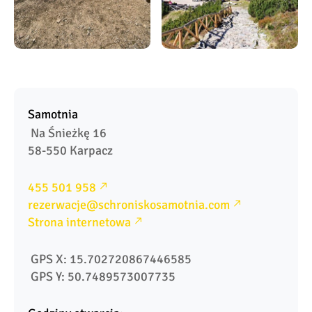
Samotnia
 Na Śnieżkę 16

58-550 Karpacz
455 501 958
rezerwacje@schroniskosamotnia.com
Strona internetowa
 GPS X: 15.702720867446585
 GPS Y: 50.7489573007735