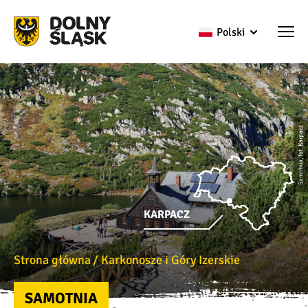
Polski
Samotnia, fot. Karpacz
KARPACZ
Strona główna
Karkonosze i Góry Izerskie
SAMOTNIA