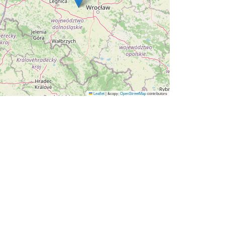
Leaflet
|
&copy;
OpenStreetMap
contributors