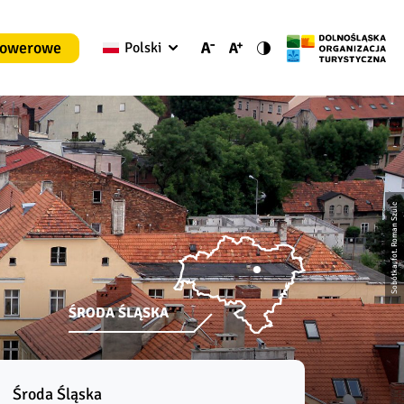
rowerowe
Polski
Sobótka, fot. Roman Szulc
ŚRODA ŚLĄSKA
Środa Śląska