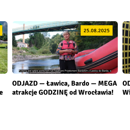
25.08.2025
ODJAZD — Ławica, Bardo — MEGA
OD
e
atrakcje GODZINĘ od Wrocławia!
Wi