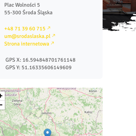
Plac Wolności 5

55-300 Środa Śląska
+48 71 39 60 715
um@srodaslaska.pl
Strona internetowa
 GPS X: 16.594848701761148
 GPS Y: 51.16335606149609
+
−