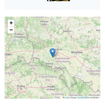
+
−
Leaflet
|
&copy;
OpenStreetMap
contributors