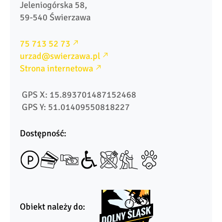
Jeleniogórska 58, 

59-540 Świerzawa
75 713 52 73
urzad@swierzawa.pl
Strona internetowa
 GPS X: 15.893701487152468
 GPS Y: 51.01409550818227
Dostępność:
Obiekt należy do: