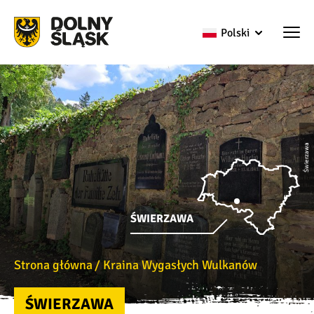
Polski
Świerzawa
ŚWIERZAWA
Strona główna
Kraina Wygasłych Wulkanów
ŚWIERZAWA