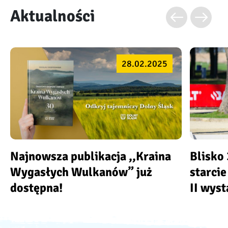
Aktualności
28.02.2025
Najnowsza publikacja ,,Kraina
Blisko 
Wygasłych Wulkanów” już
starci
dostępna!
II wys