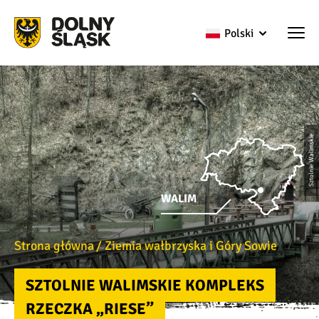
Polski
Sztolnie Walimskie
WALIM
Strona główna
Ziemia wałbrzyska i Góry Sowie
SZTOLNIE WALIMSKIE KOMPLEKS
RZECZKA „RIESE”