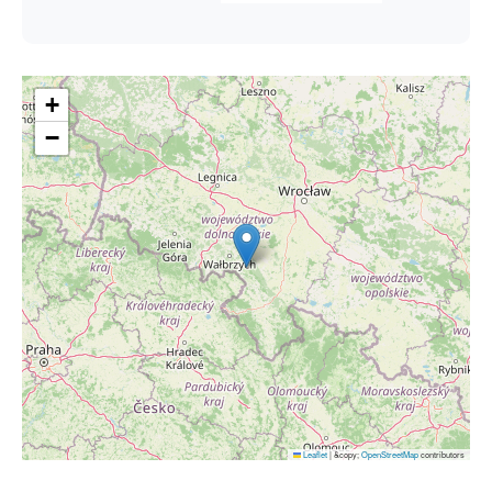
+
−
Leaflet
|
&copy;
OpenStreetMap
contributors