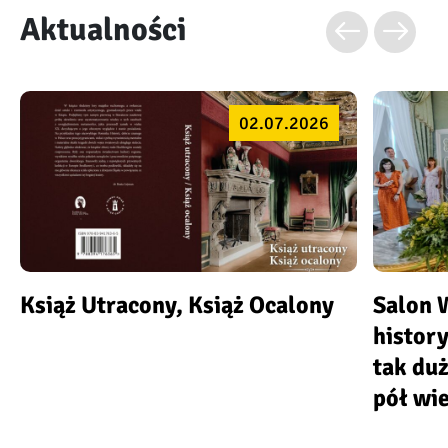
Aktualności
02.07.2026
Książ Utracony, Książ Ocalony
Salon 
histor
tak du
pół wi