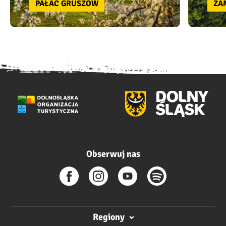
PAŁAC GRUSZÓW
ZA
Obserwuj nas
Regiony