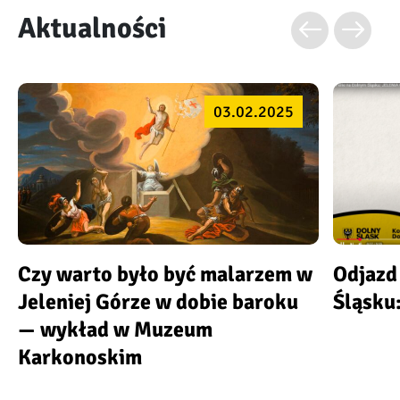
Aktualności
03.02.2025
Czy warto było być malarzem w
Odjazd
Jeleniej Górze w dobie baroku
Śląsku:
— wykład w Muzeum
Karkonoskim