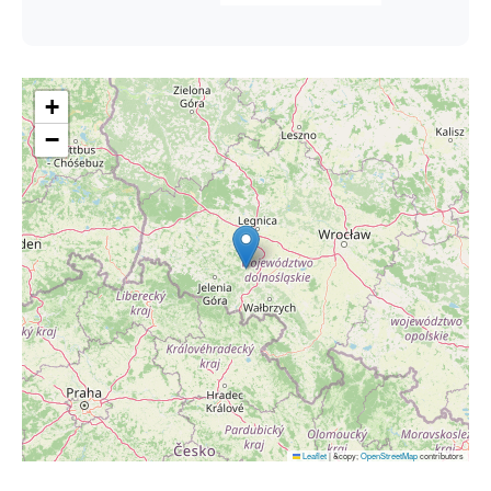
+
−
Leaflet
|
&copy;
OpenStreetMap
contributors