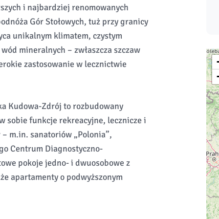
rszych i najbardziej renomowanych
odnóża Gór Stołowych, tuż przy granicy
yca unikalnym klimatem, czystym
ł wód mineralnych – zwłaszcza szczaw
rokie zastosowanie w lecznictwie
ska Kudowa-Zdrój to rozbudowany
 sobie funkcje rekreacyjne, lecznicze i
– m.in. sanatoriów „Polonia”,
ego Centrum Diagnostyczno-
towe pokoje jedno- i dwuosobowe z
także apartamenty o podwyższonym