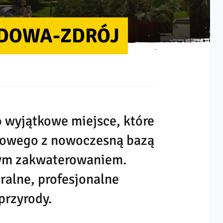
DOWA-ZDRÓJ
 wyjątkowe miejsce, które
ojowego z nowoczesną bazą
wym zakwaterowaniem.
ralne, profesjonalne
przyrody.