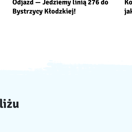
Odjazd — Jedziemy linią 276 do
Ko
Bystrzycy Kłodzkiej!
ja
liżu