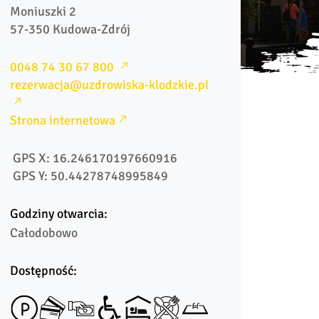
Moniuszki 2

57-350 Kudowa-Zdrój
0048 74 30 67 800 
rezerwacja@uzdrowiska-klodzkie.pl
Strona internetowa
 GPS X: 16.246170197660916
 GPS Y: 50.44278748995849
Godziny otwarcia:
Całodobowo
Dostępność: