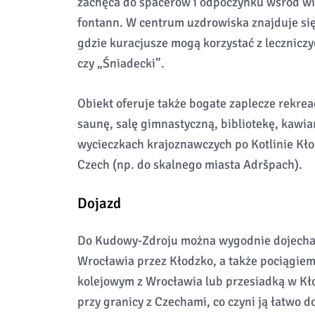
zachęca do spacerów i odpoczynku wśród wi
fontann. W centrum uzdrowiska znajduje się
gdzie kuracjusze mogą korzystać z lecznicz
czy „Śniadecki”.
Obiekt oferuje także bogate zaplecze rekrea
saunę, salę gimnastyczną, bibliotekę, kawi
wycieczkach krajoznawczych po Kotlinie Kłod
Czech (np. do skalnego miasta Adršpach).
Dojazd
Do Kudowy-Zdroju można wygodnie dojecha
Wrocławia przez Kłodzko, a także pociągie
kolejowym z Wrocławia lub przesiadką w Kło
przy granicy z Czechami, co czyni ją łatwo 