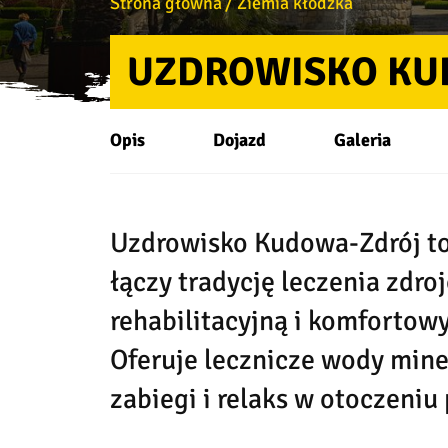
Strona główna
Ziemia kłodzka
UZDROWISKO KU
Opis
Dojazd
Galeria
Uzdrowisko Kudowa-Zdrój to
łączy tradycję leczenia zdr
rehabilitacyjną i komforto
Oferuje lecznicze wody mine
zabiegi i relaks w otoczeniu 