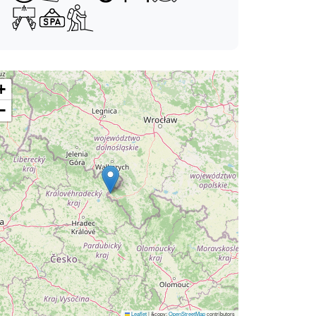
+
−
Leaflet
|
&copy;
OpenStreetMap
contributors