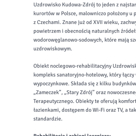
Uzdrowisko Kudowa-Zdrój to jeden z najsta
kurortów w Polsce, malowniczo położony u p
z Czechami. Znane już od XVII wieku, zachw
powietrzem i obecnością naturalnych źróde
wodorowęglanowo-sodowych, które mają sze
uzdrowiskowym.
Obiekt noclegowo-rehabilitacyjny Uzdrowi
kompleks sanatoryjno-hotelowy, który łączy w
wypoczynkowe. Składa się z kilku budynków 
„Zameczek”, „Stary Zdrój” oraz nowoczesn
Terapeutycznego. Obiekty te oferują komfor
łazienkami, dostępem do Wi-Fi oraz TV, a 
standardzie.