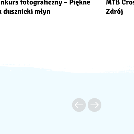
nkurs fotograficzny – Piękne
MTB Cros
k dusznicki młyn
Zdrój