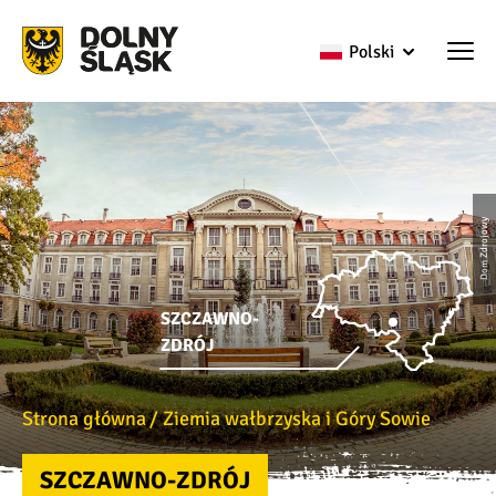
Polski
Dom Zdrojowy
SZCZAWNO-
ZDRÓJ
Strona główna
Ziemia wałbrzyska i Góry Sowie
SZCZAWNO-ZDRÓJ