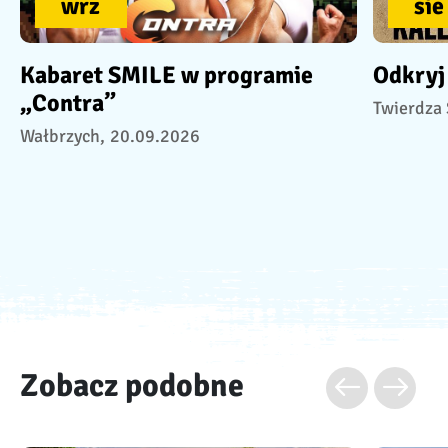
wrz
sie
Kabaret SMILE w programie
Odkryj
„Contra”
Twierdza 
Wałbrzych,
20.09.2026
Zobacz podobne