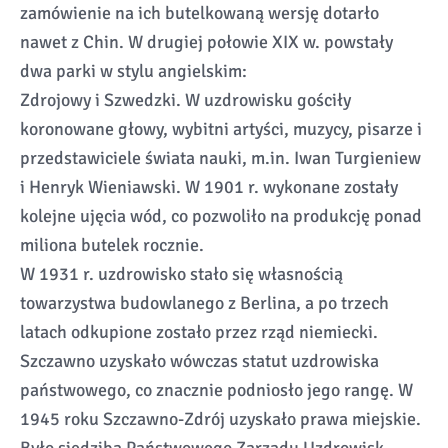
zamówienie na ich butelkowaną wersję dotarło
nawet z Chin. W drugiej połowie XIX w. powstały
dwa parki w stylu angielskim:
Zdrojowy i Szwedzki. W uzdrowisku gościły
koronowane głowy, wybitni artyści, muzycy, pisarze i
przedstawiciele świata nauki, m.in. Iwan Turgieniew
i Henryk Wieniawski. W 1901 r. wykonane zostały
kolejne ujęcia wód, co pozwoliło na produkcję ponad
miliona butelek rocznie.
W 1931 r. uzdrowisko stało się własnością
towarzystwa budowlanego z Berlina, a po trzech
latach odkupione zostało przez rząd niemiecki.
Szczawno uzyskało wówczas statut uzdrowiska
państwowego, co znacznie podniosło jego rangę. W
1945 roku Szczawno-Zdrój uzyskało prawa miejskie.