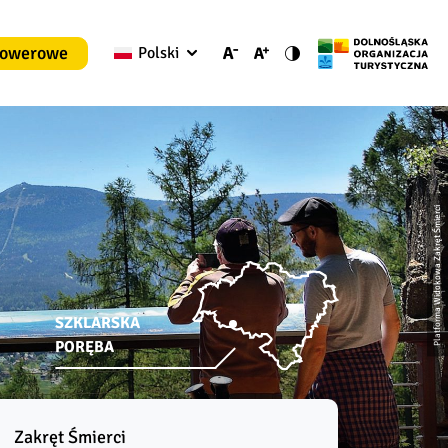
rowerowe
Polski
Platforma Widokowa Zakręt Śmierci
SZKLARSKA
PORĘBA
Zakręt Śmierci