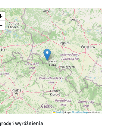
+
−
Leaflet
|
&copy;
OpenStreetMap
contributors
rody i wyróżnienia