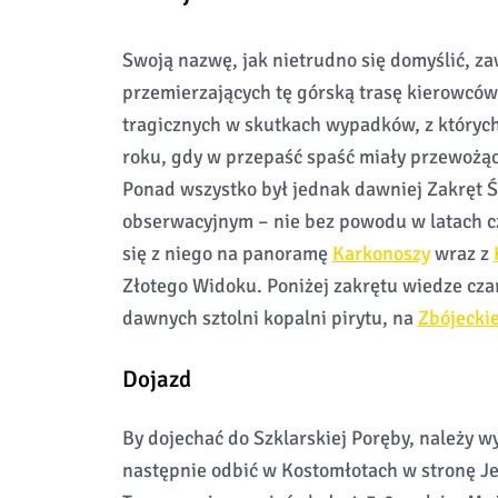
Swoją nazwę, jak nietrudno się domyślić, za
przemierzających tę górską trasę kierowców.
tragicznych w skutkach wypadków, z których
roku, gdy w przepaść spaść miały przewożące
Ponad wszystko był jednak dawniej Zakręt
obserwacyjnym – nie bez powodu w latach czt
się z niego na panoramę
Karkonoszy
wraz z
Złotego Widoku. Poniżej zakrętu wiedze cza
dawnych sztolni kopalni pirytu, na
Zbójeckie
Dojazd
By dojechać do Szklarskiej Poręby, należy w
następnie odbić w Kostomłotach w stronę Jel