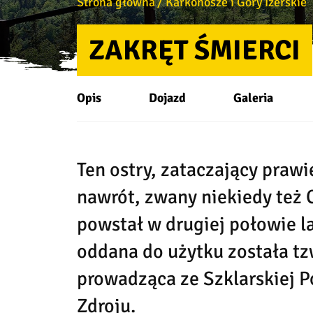
Strona główna
Karkonosze i Góry Izerskie
ZAKRĘT ŚMIERCI
Opis
Dojazd
Galeria
Ten ostry, zataczający praw
nawrót, zwany niekiedy też
powstał w drugiej połowie la
oddana do użytku została tz
prowadząca ze Szklarskiej 
Zdroju.