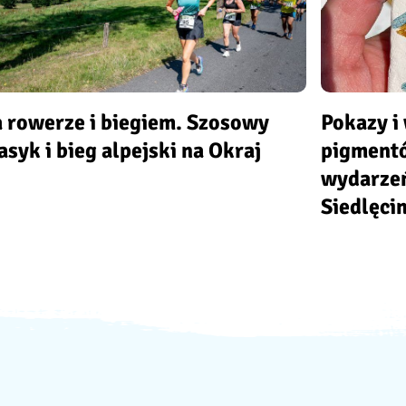
 rowerze i biegiem. Szosowy
Pokazy i
asyk i bieg alpejski na Okraj
pigment
wydarzeń
Siedlęci