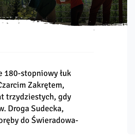
ie 180-stopniowy łuk
 Czarcim Zakrętem,
t trzydziestych, gdy
w. Droga Sudecka,
Poręby do Świeradowa-