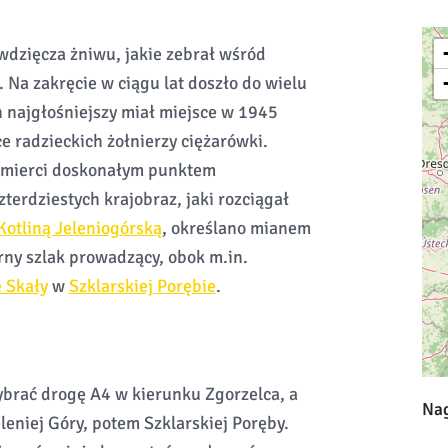
wdzięcza żniwu, jakie zebrał wśród
 Na zakręcie w ciągu lat doszło do wielu
 najgłośniejszy miał miejsce w 1945
 radzieckich żołnierzy ciężarówki.
 Śmierci doskonałym punktem
erdziestych krajobraz, jaki rozciągał
Kotliną Jeleniogórską
, określano mianem
rny szlak prowadzący, obok m.in.
 Skały
w
Szklarskiej Porębie
.
ybrać drogę A4 w kierunku Zgorzelca, a
Nag
eniej Góry, potem Szklarskiej Poręby.