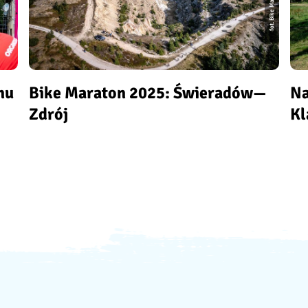
fot. Bike Maraton
nu
Bike Maraton 2025: Świeradów—
Na
Zdrój
Kl