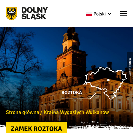
Polski
Zamek Roztoka
ROZTOKA
Strona główna
Kraina Wygasłych Wulkanów
ZAMEK ROZTOKA