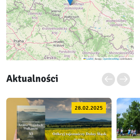
Leaflet
|
&copy;
OpenStreetMap
contributors
Aktualności
28.02.2025