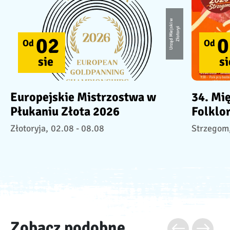
U
r
z
ą
d
Mi
e
j
ki
w
Z
ł
o
t
o
r
s
yi
02
0
Od
Od
sie
si
Europejskie Mistrzostwa w
34. Mi
Płukaniu Złota 2026
Folklo
Złotoryja,
02.08 - 08.08
Strzegom
Zobacz podobne