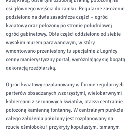
kutą kratą, otwartym ozdobną bramą, położoną na
osi głównego wejścia do zamku. Regularne założenie
podzielono na dwie zasadnicze części – ogród
kwiatowy oraz położony po stronie południowej
ogród gabinetowy. Obie części oddzielono od siebie
wysokim murem parawanowym, w który
wmontowano przeniesiony tu specjalnie z Legnicy
cenny manierystyczny portal, wyróżniający się bogatą
dekoracją rzeźbiarską.
Ogród kwiatowy rozplanowany w formie regularnych
parterów obsadzanych wzorzystymi, wielobarwnymi
kobiercami z sezonowych kwiatów, otacza centralnie
położoną kamienną fontannę. W centralnym punkcie
całego założenia położony jest rozplanowany na
rzucie ośmioboku i przykryty kopulastym, łamanym