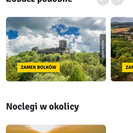
Zamek Bolków
ZAMEK BOLKÓW
ZA
Noclegi w okolicy