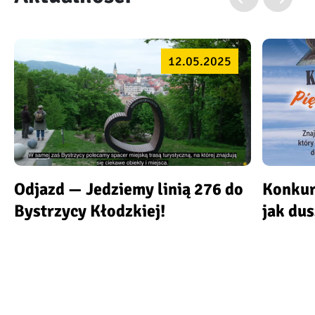
12.05.2025
Odjazd — Jedziemy linią 276 do
Konkur
Bystrzycy Kłodzkiej!
jak du