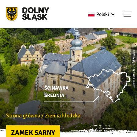
Polski
Zamek Sarny, fot. Rafał Kotylak
ŚCINAWKA
ŚREDNIA
Strona główna
Ziemia kłodzka
ZAMEK SARNY