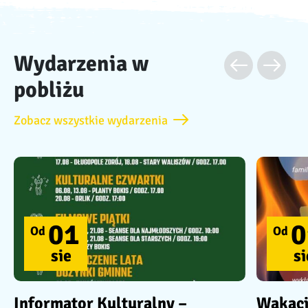
Wydarzenia w
pobliżu
Zobacz wszystkie wydarzenia
01
0
Od
Od
sie
si
Informator Kulturalny –
Wakac