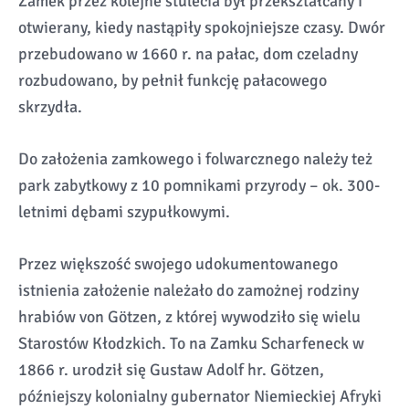
Zamek przez kolejne stulecia był przekształcany i
otwierany, kiedy nastąpiły spokojniejsze czasy. Dwór
przebudowano w 1660 r. na pałac, dom czeladny
rozbudowano, by pełnił funkcję pałacowego
skrzydła.
Do założenia zamkowego i folwarcznego należy też
park zabytkowy z 10 pomnikami przyrody – ok. 300-
letnimi dębami szypułkowymi.
Przez większość swojego udokumentowanego
istnienia założenie należało do zamożnej rodziny
hrabiów von Götzen, z której wywodziło się wielu
Starostów Kłodzkich. To na Zamku Scharfeneck w
1866 r. urodził się Gustaw Adolf hr. Götzen,
późniejszy kolonialny gubernator Niemieckiej Afryki