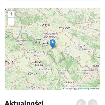
+
−
Leaflet
|
&copy;
OpenStreetMap
contributors
Aktualności