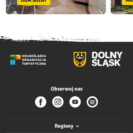
DOM SOLNY
MA
Obserwuj nas
Regiony