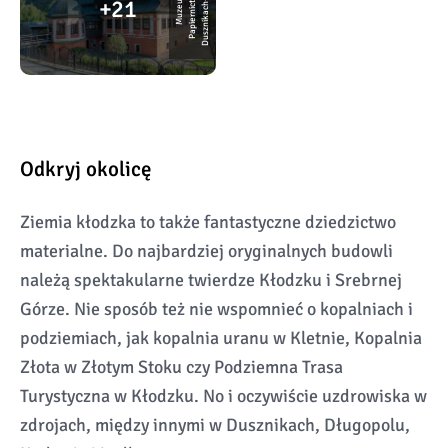
u
w
o
j
M
u
z
e
u
m
P
a
pi
e
r
ni
c
t
w
a
D
u
s
z
ni
k
a
c
h
-
Z
d
r
21
Odkryj okolicę
Ziemia kłodzka to także fantastyczne dziedzictwo
materialne. Do najbardziej oryginalnych budowli
należą spektakularne twierdze Kłodzku i Srebrnej
Górze. Nie sposób też nie wspomnieć o kopalniach i
podziemiach, jak kopalnia uranu w Kletnie, Kopalnia
Złota w Złotym Stoku czy Podziemna Trasa
Turystyczna w Kłodzku. No i oczywiście uzdrowiska w
zdrojach, między innymi w Dusznikach, Długopolu,