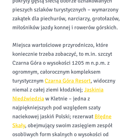
pokryty gęstą siecią dobrze oznakowanych
pieszych szlaków turystycznych – wymarzony
zakątek dla piechurów, narciarzy, grotołazów,
miłośników jazdy konnej i rowerów górskich.
Miejsca wartościowe przyrodniczo, które
koniecznie trzeba zobaczyć, to m.in. szczyt
Czarna Góra o wysokości 1205 m n.p.m. z
ogromnym, całorocznym kompleksem
turystycznym
Czarna Góra Resort
, widoczny
niemal z całej ziemi kłodzkiej;
Jaskinia
Niedźwiedzia
w Kletnie – jedna z
najpiękniejszych pod względem szaty
naciekowej jaskiń Polski; rezerwat
Błędne
Skały
, obejmujący swoim zasięgiem zespół
osobliwych form skalnych o wysokości od