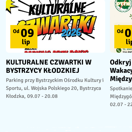
09
0
Od
Od
lip
li
KULTURALNE CZWARTKI W
Odkryj
BYSTRZYCY KŁODZKIEJ
Wakacy
Między
Parking przy Bystrzyckim Ośrodku Kultury i
Sportu, ul. Wojska Polskiego 20, Bystrzyca
Spotkani
Kłodzka,
09.07 - 20.08
Międzygór
02.07 - 2