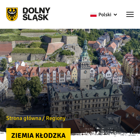
Polski
Kłodzko
Strona główna
Regiony
ZIEMIA KŁODZKA