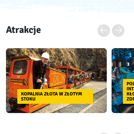
Atrakcje
PO
IN
KOPALNIA ZŁOTA W ZŁOTYM
KŁ
STOKU
ZD