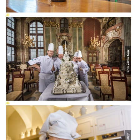
30
Tort w Zamku Książ
30