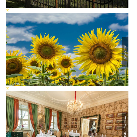
30
Słoneczniki
30
Restauracja Pałacu Staniszów