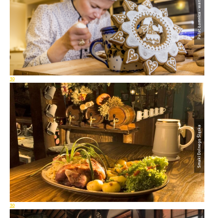
Pałac Łomnica - warsztaty
30
Smaki Dolnego Śląska
30