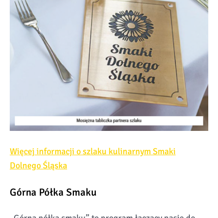
Więcej informacji o szlaku kulinarnym Smaki
Dolnego Śląska
Górna Półka Smaku
„Górna półka smaku” to program łączący pasję do