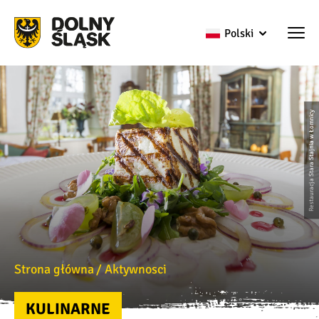
Polski
Restauracja Stara Stajnia w Łomnicy
Strona główna
Aktywnosci
KULINARNE