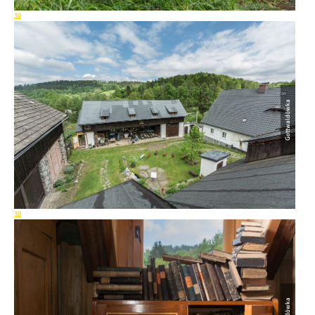
30
Gottwaldówka
30