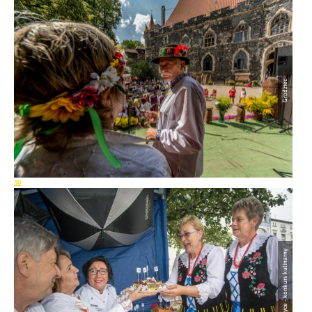
Grodziec
30
Wambierzyce - konkurs kulinarny