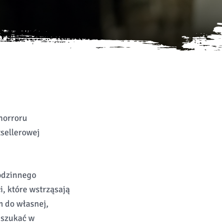
horroru
tsellerowej
rodzinnego
i, które wstrząsają
m do własnej,
 szukać w