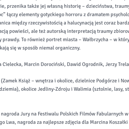
e, przenika także jej własną historię – dzieciństwa, traum
c” łączy elementy gotyckiego horroru z dramatem psychol
anica między rzeczywistością a halucynacją jest coraz bardz
tacją powieści, ale też autorską interpretacją traumy zbioro
 prawdy. To również portret miasta – Wałbrzycha – w którym
kają się w sposób niemal organiczny.
Cielecka, Marcin Dorociński, Dawid Ogrodnik, Jerzy Trela
(Zamek Książ – wnętrza i okolice, dzielnice Podgórze i No
dziemia), okolice Jedliny-Zdroju i Walimia (sztolnie, lasy, 
 nagroda Jury na Festiwalu Polskich Filmów Fabularnych w
go Lwa, nagroda za najlepsze zdjęcia dla Marcina Koszałki