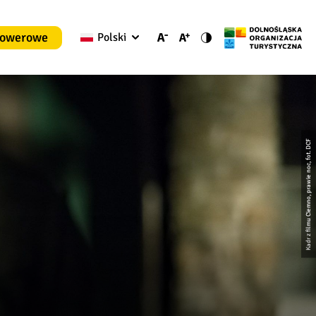
rowerowe
Polski
Kadr z filmu Ciemno, prawie noc, fot. DCF