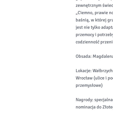
zewnętrznym świeci
„Ciemno, prawie no
baśnią, w której gr
jest nie tylko adap
przemocy i potrzeby
codzienność przeni
Obsada: Magdalena 
Lokacje: Wałbrzych 
Wrocław (ulice i po
przemysłowe)
Nagrody: specjalna
nominacja do Złote