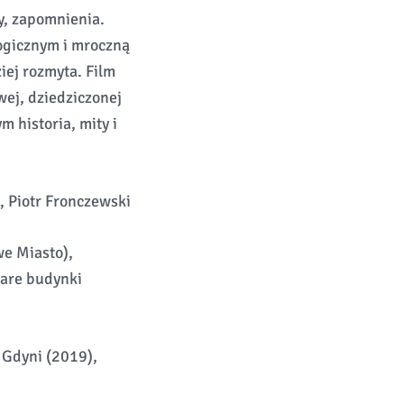
y, zapomnienia.
ogicznym i mroczną
iej rozmyta. Film
wej, dziedziczonej
 historia, mity i
, Piotr Fronczewski
we Miasto),
stare budynki
 Gdyni (2019),