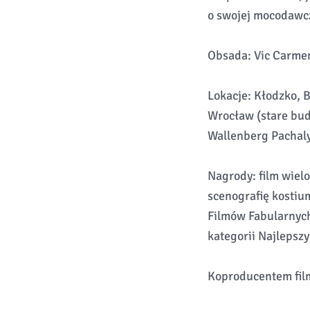
o swojej mocodawc
Obsada: Vic Carmen
Lokacje: Kłodzko, B
Wrocław (stare budy
Wallenberg Pachaly
Nagrody: film wiel
scenografię kostium
Filmów Fabularnych
kategorii Najlepsz
Koproducentem film