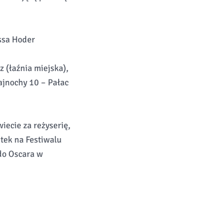
essa Hoder
z (łaźnia miejska),
ajnochy 10 – Pałac
iecie za reżyserię,
etek na Festiwalu
do Oscara w