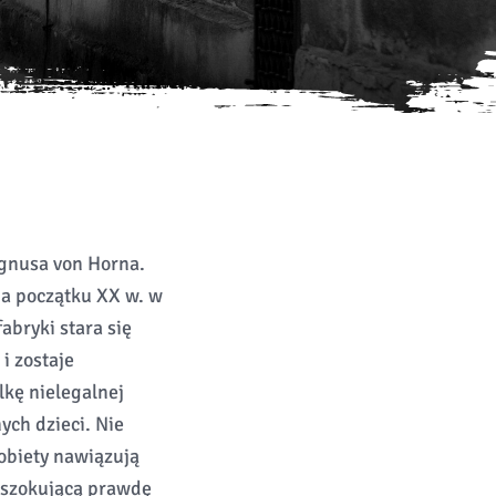
agnusa von Horna.
na początku XX w. w
abryki stara się
i zostaje
kę nielegalnej
ych dzieci. Nie
obiety nawiązują
a szokującą prawdę