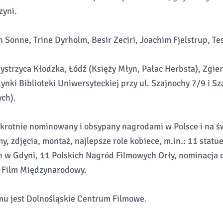
zyni.
 Sonne, Trine Dyrholm, Besir Zeciri, Joachim Fjelstrup, T
ystrzyca Kłodzka, Łódź (Księży Młyn, Pałac Herbsta), Zgier
nki Biblioteki Uniwersyteckiej przy ul. Szajnochy 7/9 i Sz
ch).
okrotnie nominowany i obsypany nagrodami w Polsce i na św
y, zdjęcia, montaż, najlepsze role kobiece, m.in.: 11 statu
 w Gdyni, 11 Polskich Nagród Filmowych Orły, nominacja 
y Film Międzynarodowy.
u jest Dolnośląskie Centrum Filmowe.