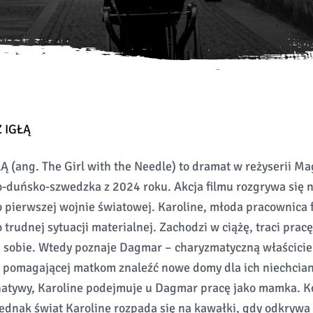
 IGŁĄ
(ang. The Girl with the Needle) to dramat w reżyserii M
-duńsko-szwedzka z 2024 roku. Akcja filmu rozgrywa się 
 pierwszej wojnie światowej. Karoline, młoda pracownica f
trudnej sytuacji materialnej. Zachodzi w ciążę, traci pracę 
sobie. Wtedy poznaje Dagmar – charyzmatyczną właściciel
, pomagającej matkom znaleźć nowe domy dla ich niechcian
natywy, Karoline podejmuje u Dagmar pracę jako mamka. K
jednak świat Karoline rozpada się na kawałki, gdy odkryw