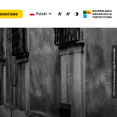
rowerowe
Polski
Kadr z filmu Dziewczyna z Igłą, fot. Łukasz Bąk