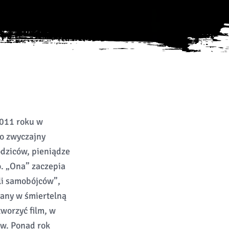
011 roku w
to zwyczajny
odziców, pieniądze
o. „Ona” zaczepia
li samobójców”,
tany w śmiertelną
tworzyć film, w
ów. Ponad rok