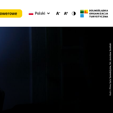
rowerowe
Polski
Kadr z filmu Sala Samobójców, fot. Jarosław Sosiński