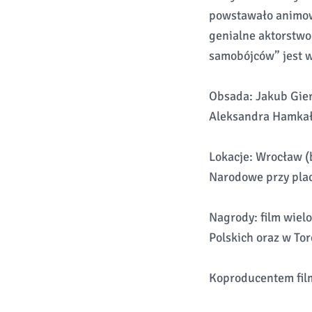
powstawało animowa
genialne aktorstwo 
samobójców” jest w
Obsada: Jakub Gier
Aleksandra Hamka
Lokacje: Wrocław 
Narodowe przy pla
Nagrody: film wiel
Polskich oraz w Tor
Koproducentem film