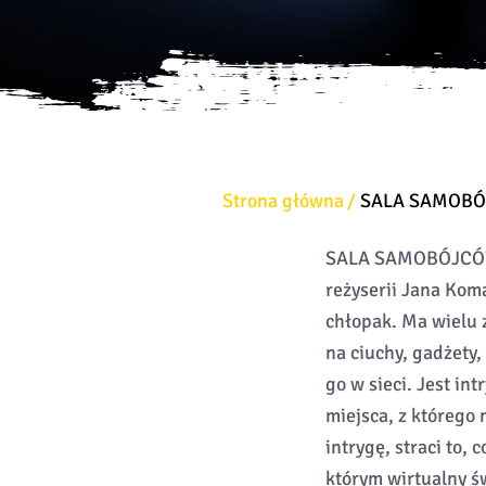
Strona główna
SALA SAMOB
SALA SAMOBÓJCÓW (
reżyserii Jana Kom
chłopak. Ma wielu 
na ciuchy, gadżety
go w sieci. Jest i
miejsca, z którego
intrygę, straci to,
którym wirtualny ś