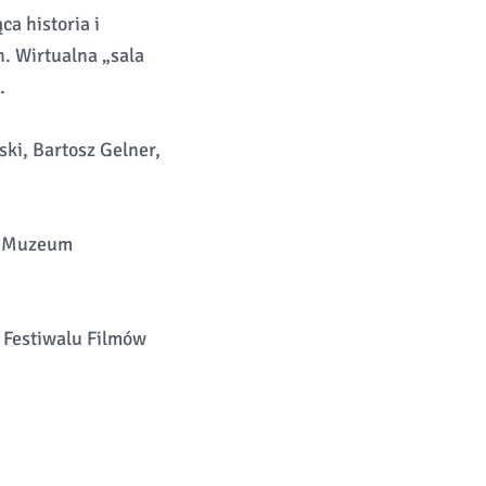
a historia i
h. Wirtualna „sala
.
ki, Bartosz Gelner,
a, Muzeum
 Festiwalu Filmów