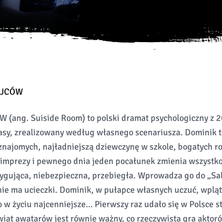
ÓJCÓW
ang. Suiside Room) to polski dramat psychologiczny z 2
asy, zrealizowany według własnego scenariusza. Dominik 
znajomych, najładniejszą dziewczynę w szkole, bogatych r
, imprezy i pewnego dnia jeden pocałunek zmienia wszystk
ntrygująca, niebezpieczna, przebiegła. Wprowadza go do „Sa
 nie ma ucieczki. Dominik, w pułapce własnych uczuć, wplą
 co w życiu najcenniejsze… Pierwszy raz udało się w Polsce s
wiat awatarów jest równie ważny, co rzeczywista gra aktor