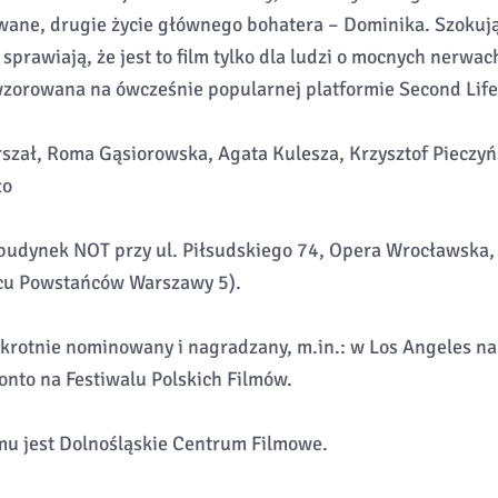
ne, drugie życie głównego bohatera – Dominika. Szokując
sprawiają, że jest to film tylko dla ludzi o mocnych nerwac
zorowana na ówcześnie popularnej platformie Second Life
szał, Roma Gąsiorowska, Agata Kulesza, Krzysztof Pieczyńs
ło
(budynek NOT przy ul. Piłsudskiego 74, Opera Wrocławsk
cu Powstańców Warszawy 5).
okrotnie nominowany i nagradzany, m.in.: w Los Angeles na
onto na Festiwalu Polskich Filmów.
u jest Dolnośląskie Centrum Filmowe.