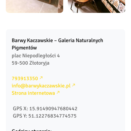
Barwy Kaczawskie – Galeria Naturalnych 
Pigmentów
plac Niepodległości 4

59-500 Złotoryja
793913350
info@barwykaczawskie.pl
Strona internetowa
 GPS X: 15.91490947680442
 GPS Y: 51.12276834774575