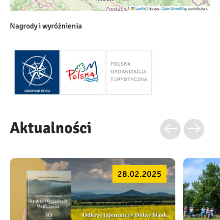
Leaflet
|
&copy;
OpenStreetMap
contributors
Nagrody i wyróżnienia
Aktualności
28.02.2025