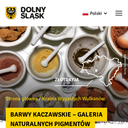
Polski
Barwy Kaczawskie
ZŁOTORYJA
Strona główna
Kraina Wygasłych Wulkanów
BARWY KACZAWSKIE – GALERIA
NATURALNYCH PIGMENTÓW