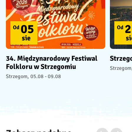
05
2
Od
Od
sie
si
34. Międzynarodowy Festiwal
Strzeg
Folkloru w Strzegomiu
Strzegom
Strzegom,
05.08 - 09.08