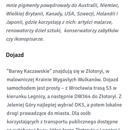
mnie pigmenty powędrowały do Australii, Niemiec,
Wielkiej Brytanii, Kanady, USA, Szwecji, Holandii i
Japonii, gdzie korzystają z nich: artyści malarze,
renowatorzy dzieł sztuki, konserwatorzy zabytków
czy ikonopisarze.
Dojazd
"Barwy Kaczawskie" znajdują się w Złotoryi, w
malowniczej Krainie Wygasłych Wulkanów. Dojazd
samochodem jest prosty – z Wrocławia trasą S3 w
kierunku Legnicy, a następnie DW364 do Złotoryi. Z
Jeleniej Góry najlepiej wybrać DK3, a potem lokalne
drogi prowadzące do miasta. Dla osób
korzystających z transportu publicznego dostępne
są autobusy i busy, które łączą Złotoryję z Legnicą i