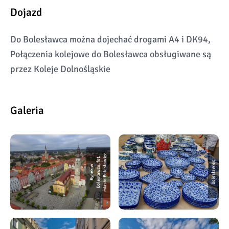
Dojazd
Do Bolesławca można dojechać drogami A4 i DK94,
Połączenia kolejowe do Bolesławca obsługiwane są
przez Koleje Dolnośląskie
Galeria
c
t.
Bolesławiec
R
y
n
e
k
w
B
o
l
e
s
ł
a
w
c
u,
f
o
mi
a
s
t
o
B
o
l
e
s
ł
a
wi
e