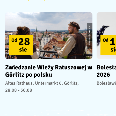
TurmTour / FVKS e.V.
28
1
Od
Od
sie
si
Zwiedzanie Wieży Ratuszowej w
Bolesł
Görlitz po polsku
2026
Altes Rathaus, Untermarkt 6, Görlitz,
Bolesławi
28.08 - 30.08