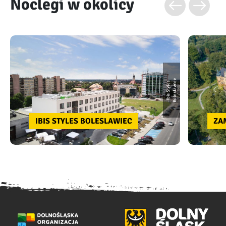
Noclegi w okolicy
c
I
bi
s
S
t
y
l
e
s
B
o
l
e
s
ł
a
wi
e
IBIS STYLES BOLESLAWIEC
ZA