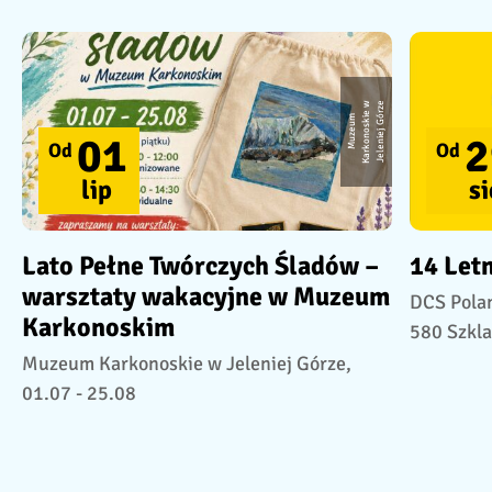
w
e
M
u
z
e
u
m
K
a
r
k
o
n
o
s
ki
e
J
e
l
e
ni
e
j
G
ó
r
z
01
2
Od
Od
lip
si
Lato Pełne Twórczych Śladów –
14 Let
warsztaty wakacyjne w Muzeum
DCS Polan
Karkonoskim
580 Szkla
Muzeum Karkonoskie w Jeleniej Górze,
01.07 - 25.08