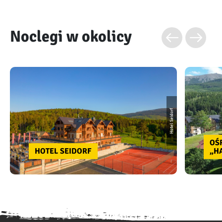
Noclegi w okolicy
Hotel Seidorf
OŚ
HOTEL SEIDORF
„H