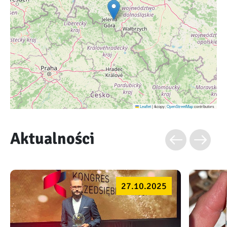
Leaflet
|
&copy;
OpenStreetMap
contributors
Aktualności
27.10.2025