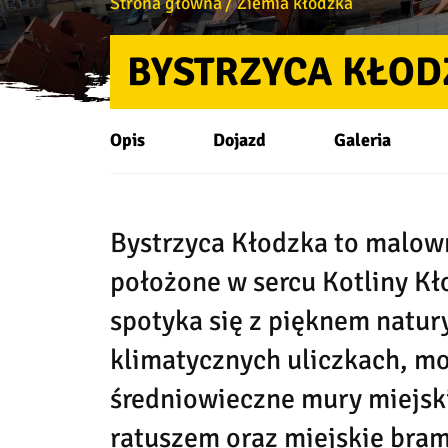
Strona główna
Ziemia kłodzka
BYSTRZYCA KŁOD
Opis
Dojazd
Galeria
Bystrzyca Kłodzka to malow
położone w sercu Kotliny Kło
spotyka się z pięknem natur
klimatycznych uliczkach, m
średniowieczne mury miejsk
ratuszem oraz miejskie bram