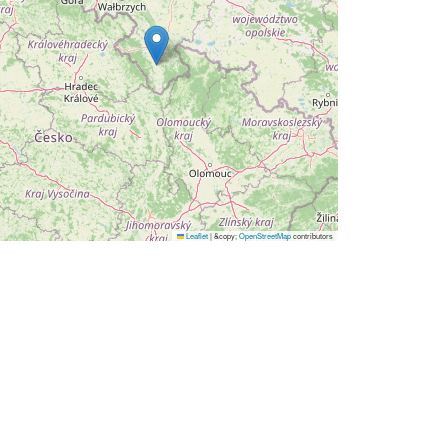
Leaflet
|
&copy;
OpenStreetMap
contributors