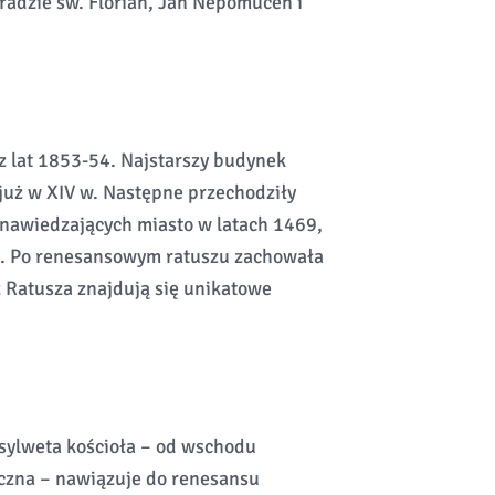
radzie św. Florian, Jan Nepomucen i
 lat 1853-54. Najstarszy budynek
 już w XIV w. Następne przechodziły
 nawiedzających miasto w latach 1469,
3. Po renesansowym ratuszu zachowała
z Ratusza znajdują się unikatowe
 sylweta kościoła – od wschodu
czna – nawiązuje do renesansu