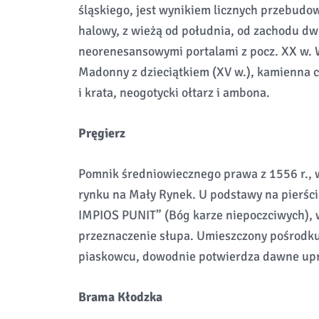
śląskiego, jest wynikiem licznych przebudow
halowy, z wieżą od południa, od zachodu dw
neorenesansowymi portalami z pocz. XX w. 
Madonny z dzieciątkiem (XV w.), kamienna c
i krata, neogotycki ołtarz i ambona.
Pręgierz
Pomnik średniowiecznego prawa z 1556 r., 
rynku na Mały Rynek. U podstawy na pierśc
IMPIOS PUNIT” (Bóg karze niepoczciwych), 
przeznaczenie słupa. Umieszczony pośrodk
piaskowcu, dowodnie potwierdza dawne upr
Brama Kłodzka