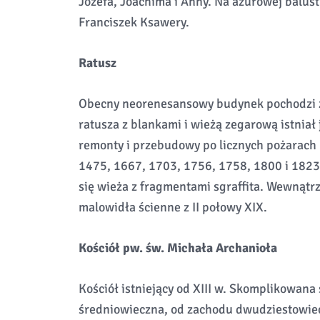
Józefa, Joachima i Anny. Na ażurowej balust
Franciszek Ksawery.
Ratusz
Obecny neorenesansowy budynek pochodzi z
ratusza z blankami i wieżą zegarową istniał
remonty i przebudowy po licznych pożarach
1475, 1667, 1703, 1756, 1758, 1800 i 182
się wieża z fragmentami sgraffita. Wewnątr
malowidła ścienne z II połowy XIX.
Kościół pw. św. Michała Archanioła
Kościół istniejący od XIII w. Skomplikowana
średniowieczna, od zachodu dwudziestowie