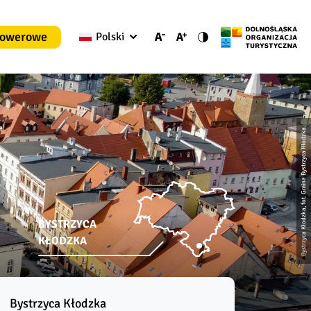
rowerowe
Polski
Bystrzyca Kłodzka, fot. Gmina Bystrzyca Kłodzka.
BYSTRZYCA
KŁODZKA
Bystrzyca Kłodzka