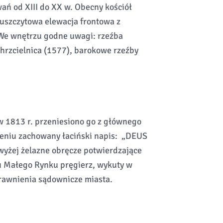
ań od XIII do XX w. Obecny kościół
uszczytowa elewacja frontowa z
We wnętrzu godne uwagi: rzeźba
hrzcielnica (1577), barokowe rzeźby
w 1813 r. przeniesiono go z głównego
ieniu zachowany łaciński napis: „DEUS
wyżej żelazne obręcze potwierdzające
u Małego Rynku pręgierz, wykuty w
awnienia sądownicze miasta.