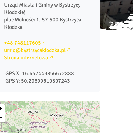
Urząd Miasta i Gminy w Bystrzycy 
Kłodzkiej

plac Wolności 1, 57-500 Bystrzyca 
Kłodzka
+48 748117605
umig@bystrzycaklodzka.pl
Strona internetowa
 GPS X: 16.652449856672888
 GPS Y: 50.29699610807243              
+
−