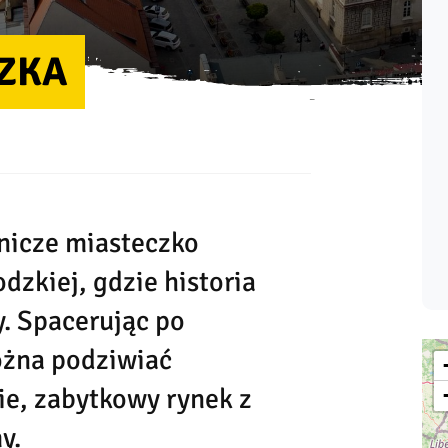
ZKA
nicze miasteczko
dzkiej, gdzie historia
y. Spacerując po
ożna podziwiać
ie, zabytkowy rynek z
y.