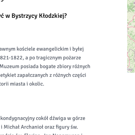
yć w Bystrzycy Kłodzkiej?
awnym kościele ewangelickim i byłej
 1821-1822, a po tragicznym pożarze
 Muzeum posiada bogate zbiory różnych
etykiet zapałczanych z różnych części
rii miasta i okolic.
ójkondygnacyjny cokół dźwiga w górze
i Michał Archanioł oraz figury św.