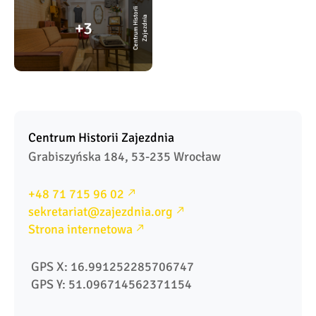
C
e
n
t
r
u
m
Hi
s
o
rii
Z
a
j
e
z
d
ni
t
a
3
Centrum Historii Zajezdnia
Grabiszyńska 184, 53-235 Wrocław
+48 71 715 96 02
sekretariat@zajezdnia.org
Strona internetowa
 GPS X: 16.991252285706747
 GPS Y: 51.096714562371154