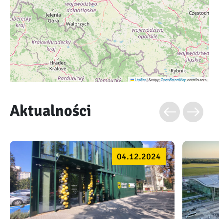
Leaflet
|
&copy;
OpenStreetMap
contributors
Aktualności
04.12.2024