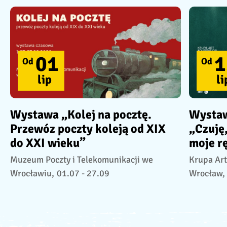
01
1
Od
Od
lip
li
Wystawa „Kolej na pocztę.
Wystaw
Przewóz poczty koleją od XIX
„Czuję,
do XXI wieku”
moje rę
Muzeum Poczty i Telekomunikacji we
Krupa Art
Wrocławiu,
01.07 - 27.09
Wrocław,