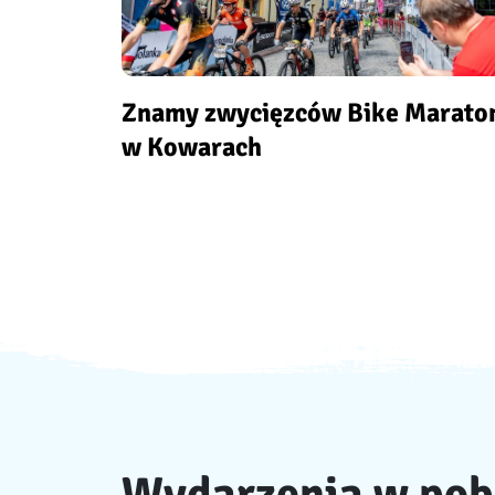
Znamy zwycięzców Bike Marato
w Kowarach
Wydarzenia w pob