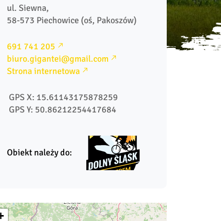
ul. Siewna,

58-573 Piechowice (oś, Pakoszów)
691 741 205
biuro.gigantei@gmail.com
Strona internetowa
 GPS X: 15.61143175878259
 GPS Y: 50.86212254417684
Obiekt należy do:
+