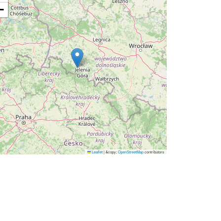
−
Leaflet
|
&copy;
OpenStreetMap
contributors