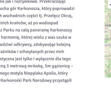
ne jak i rozrywkowe. Przekraczając
ducha gór Karkonosza, który poprowadzi
h wschodnich części tj. Przełęcz Okraj,
odnich krańców, aż po wodospad
 z Parku na całą panoramę Karkonoszy
 harmonię, której wielu z was szuka w
rawdziwi odkrywcy, zdobywając kolejną
rażników i schwytanych przez nich
yczna jest tylko i wyłącznie dla tego
czną 3 metrową mrówkę, 5m gąsienicę –
ego motyla Niepylaka Apollo, który
 Karkonoski Park Narodowy przystąpił