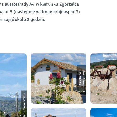
y z austostrady A4 w kierunku Zgorzelca
ą nr 5 (następnie w drogę krajową nr 3)
a zająć około 2 godzin.
l
Gi
g
a
n
t
ei,
f
o
t.
w
w
w.
gi
g
a
n
t
ei.
p
Gigantei, fot. www.gigantei.pl