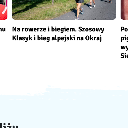
nu
Na rowerze i biegiem. Szosowy
Po
Klasyk i bieg alpejski na Okraj
pi
wy
Si
liżu