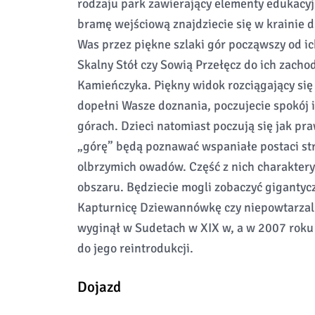
rodzaju park zawierający elementy edukacyj
bramę wejściową znajdziecie się w krainie 
Was przez piękne szlaki gór począwszy od ic
Skalny Stół czy Sowią Przełęcz do ich zach
Kamieńczyka. Piękny widok rozciągający się
dopełni Wasze doznania, poczujecie spokój i
górach. Dzieci natomiast poczują się jak p
„górę” będą poznawać wspaniałe postaci st
olbrzymich owadów. Część z nich charakteryst
obszaru. Będziecie mogli zobaczyć giganty
Kapturnicę Dziewannówkę czy niepowtarzaln
wyginął w Sudetach w XIX w, a w 2007 roku
do jego reintrodukcji.
Dojazd