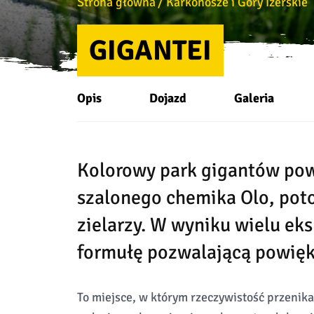
Strona główna
Karkonosze i Góry Izerskie
GIGANTEI
Opis
Dojazd
Galeria
Kolorowy park gigantów po
szalonego chemika Olo, pot
zielarzy. W wyniku wielu e
formułę pozwalającą powięk
To miejsce, w którym rzeczywistość przenika