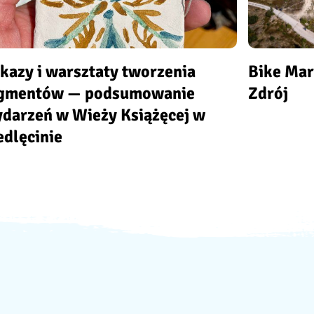
kazy i warsztaty tworzenia
Bike Ma
gmentów — podsumowanie
Zdrój
darzeń w Wieży Książęcej w
edlęcinie