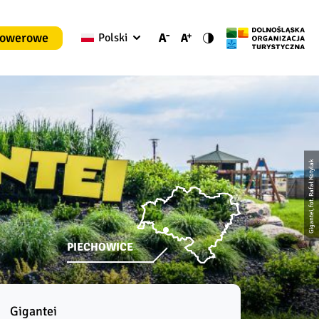
rowerowe
Polski
Gigantei, fot. Rafał Kotylak
PIECHOWICE
Gigantei