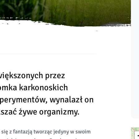
większonych przez
omka karkonoskich
ksperymentów, wynalazł on
szać żywe organizmy.
 się z fantazją tworząc jedyny w swoim