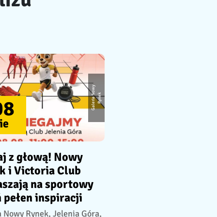
G
a
l
e
ri
a
o
w
y
R
y
n
e
N
k
08
ie
aj z głową! Nowy
 i Victoria Club
aszają na sportowy
 pełen inspiracji
a Nowy Rynek, Jelenia Góra,