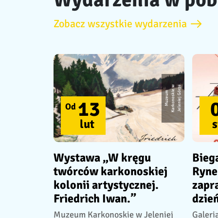
Zobacz wszystkie wydarzenia
w
e
M
u
z
e
u
m
K
a
r
k
o
n
o
s
ki
e
J
e
l
e
ni
e
j
G
ó
r
z
13
Od
lut
s
Wystawa „W kręgu
Bieg
twórców karkonoskiej
Rynek
kolonii artystycznej.
zapr
Friedrich Iwan.”
dzień
Muzeum Karkonoskie w Jeleniej
Galeri