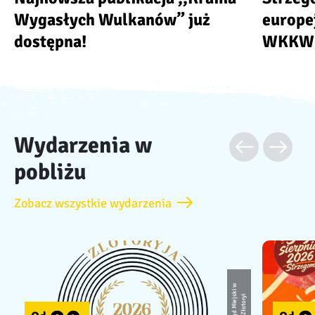
Wygasłych Wulkanów” już
europe
dostępna!
WKKW
Wydarzenia w
pobliżu
Zobacz wszystkie wydarzenia
U
r
z
ą
d
Mi
e
j
ki
w
Z
ł
o
t
o
r
s
yi