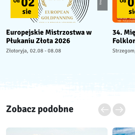
02
0
Od
Od
sie
si
Europejskie Mistrzostwa w
34. Mi
Płukaniu Złota 2026
Folklo
Złotoryja,
02.08 - 08.08
Strzegom
Zobacz podobne