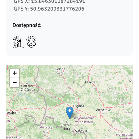
 GPS X: 15.846301087284191
 GPS Y: 50.963209331776206
Dostępność:
+
−