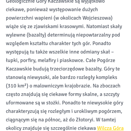
Geologicznie Góry Kaczawskie są wyjątkowo
ciekawe, ponieważ występowanie dużych
powierzchni wapieni (w okolicach Wojcieszowa)
wiąże się ze zjawiskami krasowymi. Natomiast skały
wylewne (bazalty) determinują niepowtarzalny pod
względem kształtu charakter tych gór. Ponadto
występują tu także wszelkie inne odmiany skał –
łupki, porfiry, melafiry i piaskowce. Całe Pogórze
Kaczawskie budują trzeciorzędowe bazalty. Góry te
stanowią niewysoki, ale bardzo rozległy kompleks
(310 km²) o malowniczym krajobrazie. Na zboczach
często znajdują się ciekawe formy skalne, a szczyty
uformowane są w stożki. Ponadto te niewysokie góry
charakteryzują się rozległym i urokliwym pogórzem,
ciągnącym się na północ, aż do Złotoryi. W tamtej
okolicy znajduje się szczególnie ciekawa
Wilcza Góra