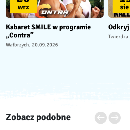
wrz
sie
Kabaret SMILE w programie
Odkryj
„Contra”
Twierdza 
Wałbrzych,
20.09.2026
Zobacz podobne