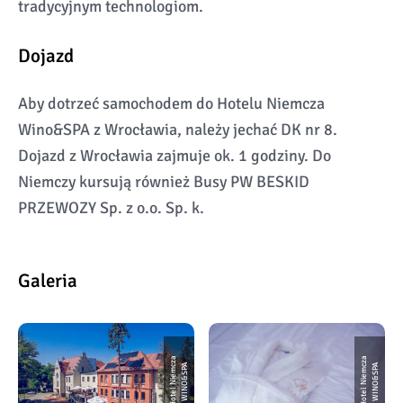
tradycyjnym technologiom.
Dojazd
Aby dotrzeć samochodem do Hotelu Niemcza
Wino&SPA z Wrocławia, należy jechać DK nr 8.
Dojazd z Wrocławia zajmuje ok. 1 godziny. Do
Niemczy kursują również Busy PW BESKID
PRZEWOZY Sp. z o.o. Sp. k.
Galeria
H
o
t
e
l
Ni
e
m
c
a
W
I
N
O
&
S
P
H
o
t
e
l
Ni
e
m
c
a
W
I
N
O
&
S
P
z
A
z
A