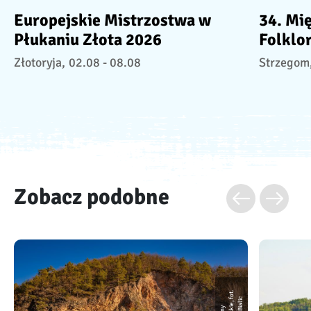
Europejskie Mistrzostwa w
34. Mi
Płukaniu Złota 2026
Folklo
Złotoryja,
02.08 - 08.08
Strzegom
Zobacz podobne