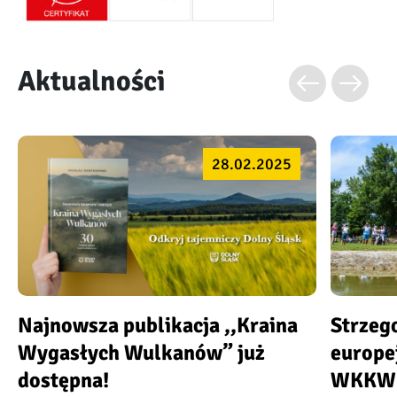
Aktualności
28.02.2025
Najnowsza publikacja ,,Kraina
Strzeg
Wygasłych Wulkanów” już
europe
dostępna!
WKKW