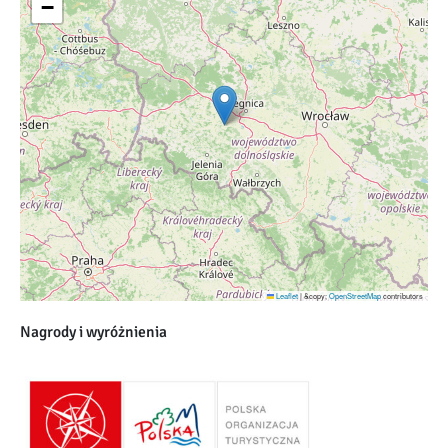
−
Leaflet
|
&copy;
OpenStreetMap
contributors
Nagrody i wyróżnienia