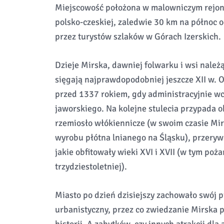
Miejscowość położona w malowniczym rejon
polsko-czeskiej, zaledwie 30 km na północ 
przez turystów szlaków w Górach Izerskich.
Dzieje Mirska, dawniej folwarku i wsi należ
sięgają najprawdopodobniej jeszcze XII w. 
przed 1337 rokiem, gdy administracyjnie wc
jaworskiego. Na kolejne stulecia przypada o
rzemiosło włókiennicze (w swoim czasie Mi
wyrobu płótna lnianego na Śląsku), przery
jakie obfitowały wieki XVI i XVII (w tym poża
trzydziestoletniej).
Miasto po dzień dzisiejszy zachowało swój 
urbanistyczny, przez co zwiedzanie Mirska 