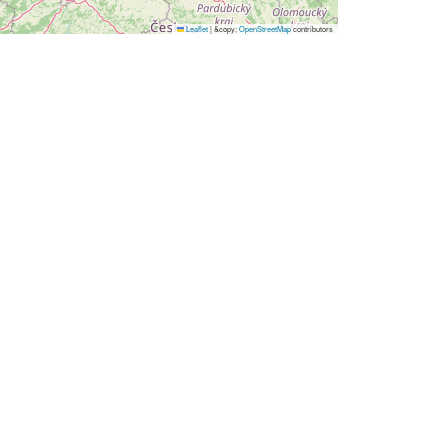
Leaflet
|
&copy;
OpenStreetMap
contributors