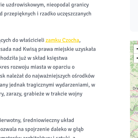
ie uzdrowiskowym, nieopodal granicy
od przepięknych i rzadko uczęszczanych
ących do właścicieli
zamku Czocha
,
Osada nad Kwisą prawa miejskie uzyskała
hodziła już w skład księstwa
kres rozwoju miasta w oparciu o
rsk należał do najważniejszych ośrodków
wany jednak tragicznymi wydarzeniami, w
ry, zarazy, grabieże w trakcie wojny
pierwotny, średniowieczny układ
pozwala na spojrzenie daleko w głąb