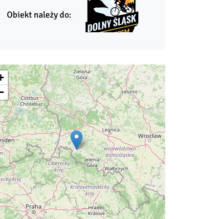
Obiekt należy do:
+
−