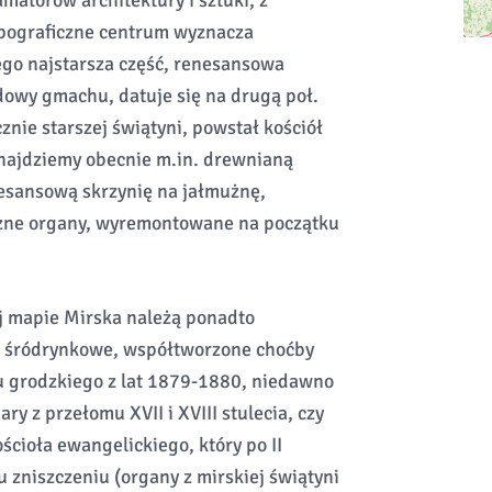
 amatorów architektury i sztuki, z
opograficzne centrum wyznacza
ego najstarsza część, renesansowa
owy gmachu, datuje się na drugą poł.
nie starszej świątyni, powstał kościół
najdziemy obecnie m.in. drewnianą
esansową skrzynię na jałmużnę,
eczne organy, wyremontowane na początku
j mapie Mirska należą ponadto
 śródrynkowe, współtworzone choćby
 grodzkiego z lat 1879-1880, niedawno
 z przełomu XVII i XVIII stulecia, czy
cioła ewangelickiego, który po II
 zniszczeniu (organy z mirskiej świątyni