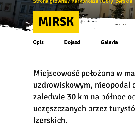
Strona główna
Karkonosze i Góry Izerskie
MIRSK
Opis
Dojazd
Galeria
Miejscowość położona w ma
uzdrowiskowym, nieopodal g
zaledwie 30 km na północ od
uczęszczanych przez turyst
Izerskich.