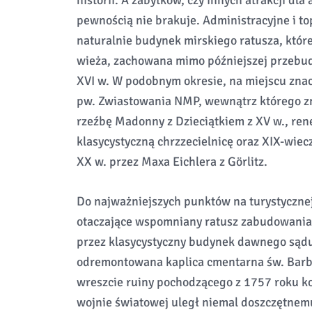
historii. A zabytków, czy innych atrakcji dla
pewnością nie brakuje. Administracyjne i t
naturalnie budynek mirskiego ratusza, któr
wieża, zachowana mimo późniejszej przebud
XVI w. W podobnym okresie, na miejscu znacz
pw. Zwiastowania NMP, wewnątrz którego z
rzeźbę Madonny z Dzieciątkiem z XV w., ren
klasycystyczną chrzzecielnicę oraz XIX-wi
XX w. przez Maxa Eichlera z Görlitz.
Do najważniejszych punktów na turystyczne
otaczające wspomniany ratusz zabudowania
przez klasycystyczny budynek dawnego sądu
odremontowana kaplica cmentarna św. Barbary
wreszcie ruiny pochodzącego z 1757 roku koś
wojnie światowej uległ niemal doszczętnemu