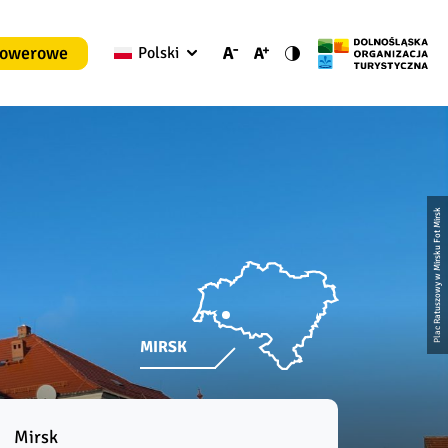
rowerowe
Polski
Plac Ratuszowy w Mirsku Fot Mirsk
MIRSK
Mirsk