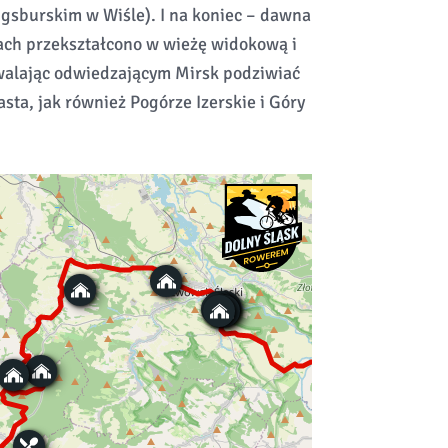
gsburskim w Wiśle). I na koniec – dawna
atach przekształcono w wieżę widokową i
walając odwiedzającym Mirsk podziwiać
ta, jak również Pogórze Izerskie i Góry