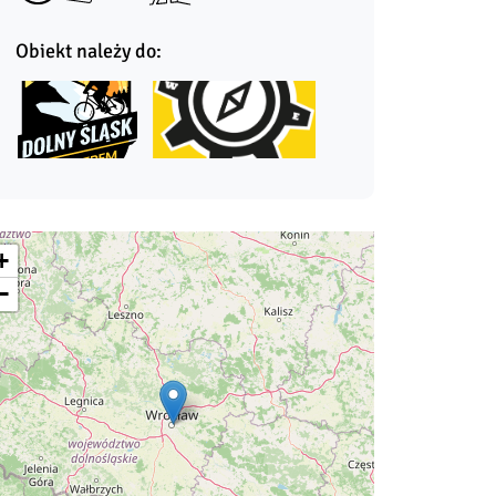
Obiekt należy do:
+
−