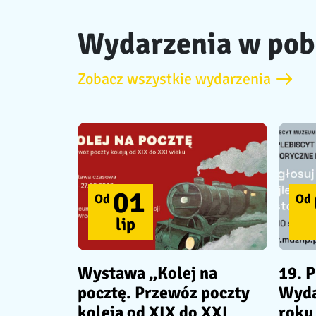
Wydarzenia w pob
Zobacz wszystkie wydarzenia
01
Od
Od
lip
Wystawa „Kolej na
19. P
pocztę. Przewóz poczty
Wyda
koleją od XIX do XXI
roku 