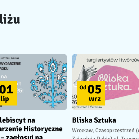
liżu
01
05
Od
lip
wrz
lebiscyt na
Bliska Sztuka
rzenie Historyczne
Wrocław, Czasoprzestrzeń 
– zagłosuj na
Zajezdnia Dąbie) ul. Tramw