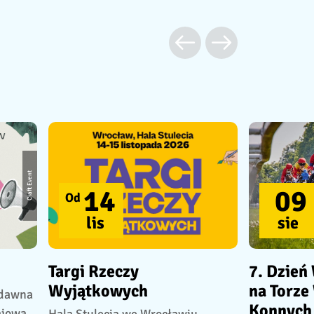
Craft Event
14
09
Od
lis
sie
Targi Rzeczy
7. Dzień
Wyjątkowych
na Torze
(dawna
Konnych 
ajowa