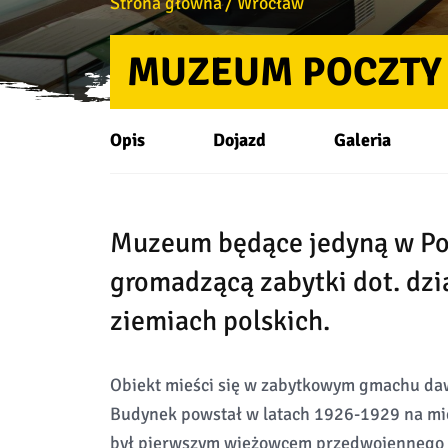
Strona główna
Wrocław
MUZEUM POCZTY 
Opis
Dojazd
Galeria
Muzeum będące jedyną w Po
gromadzącą zabytki dot. dzi
ziemiach polskich.
Obiekt mieści się w zabytkowym gmachu d
Budynek powstał w latach 1926-1929 na mi
był pierwszym wieżowcem przedwojennego 