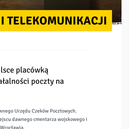
I TELEKOMUNIKACJI
lsce placówką
ałalności poczty na
awnego Urzędu Czeków Pocztowych.
ejscu dawnego cmentarza wojskowego i
Wrocławia.