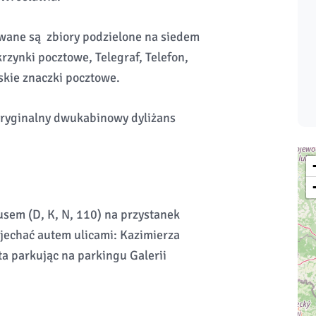
wane są zbiory podzielone na siedem
krzynki pocztowe, Telegraf, Telefon,
lskie znaczki pocztowe.
oryginalny dwukabinowy dyliżans
sem (D, K, N, 110) na przystanek
jechać autem ulicami: Kazimierza
a parkując na parkingu Galerii