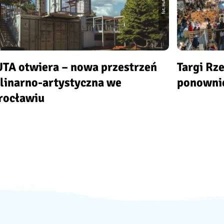
fot. Huta
TA otwiera – nowa przestrzeń
Targi Rz
linarno-artystyczna we
ponowni
ocławiu