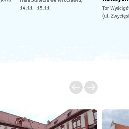
Hala Stulecia we Wrocławiu,
14.11 - 15.11
Tor Wyścigó
(ul. Zwycięs