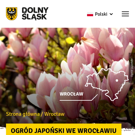
Polski
Ogród japoński
WROCŁAW
Strona główna
Wrocław
OGRÓD JAPOŃSKI WE WROCŁAWIU