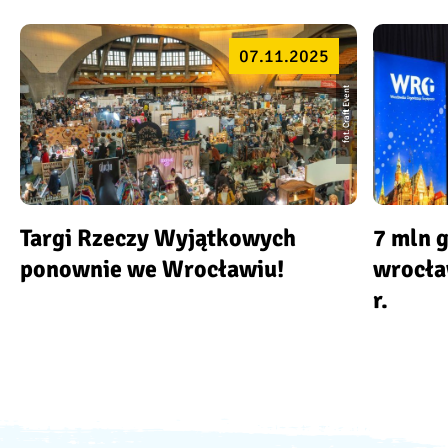
07.11.2025
fot. Craft Event
Targi Rzeczy Wyjątkowych
7 mln 
ponownie we Wrocławiu!
wrocła
r.