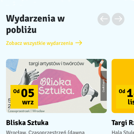
Wydarzenia w
pobliżu
Zobacz wszystkie wydarzenia
Craft Event
05
1
Od
Od
wrz
li
Bliska Sztuka
Targi 
Wrocław, Czasoprzestrzeń (dawna
Hala Stul