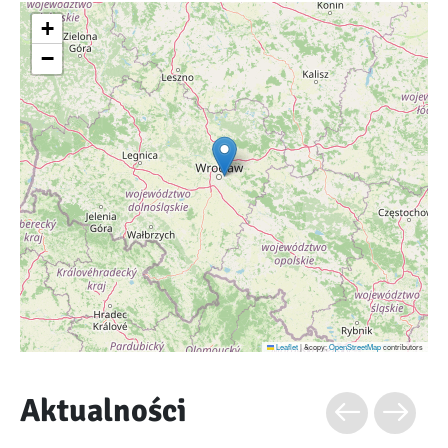
+
−
Leaflet
|
&copy;
OpenStreetMap
contributors
Aktualności