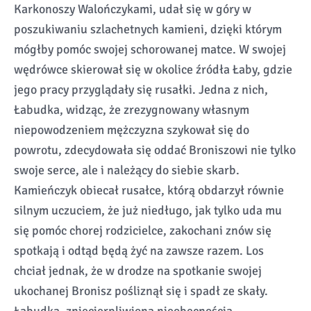
Karkonoszy Walończykami, udał się w góry w
poszukiwaniu szlachetnych kamieni, dzięki którym
mógłby pomóc swojej schorowanej matce. W swojej
wędrówce skierował się w okolice źródła Łaby, gdzie
jego pracy przyglądały się rusałki. Jedna z nich,
Łabudka, widząc, że zrezygnowany własnym
niepowodzeniem mężczyzna szykował się do
powrotu, zdecydowała się oddać Broniszowi nie tylko
swoje serce, ale i należący do siebie skarb.
Kamieńczyk obiecał rusałce, którą obdarzył równie
silnym uczuciem, że już niedługo, jak tylko uda mu
się pomóc chorej rodzicielce, zakochani znów się
spotkają i odtąd będą żyć na zawsze razem. Los
chciał jednak, że w drodze na spotkanie swojej
ukochanej Bronisz pośliznął się i spadł ze skały.