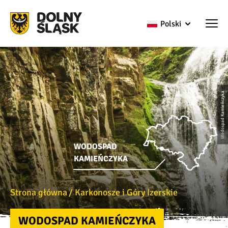
Polski
Wodospad Kamieńczyka
WODOSPAD
KAMIEŃCZYKA
Strona główna
Karkonosze i Góry Izerskie
WODOSPAD KAMIEŃCZYKA