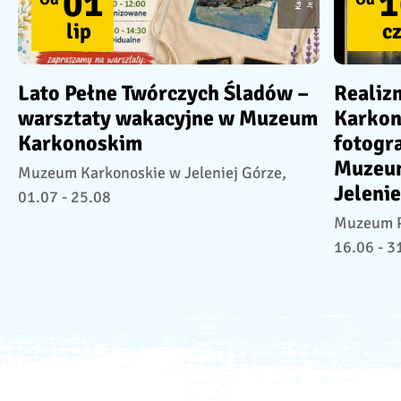
01
1
lip
c
Lato Pełne Twórczych Śladów –
Realiz
warsztaty wakacyjne w Muzeum
Karkon
Karkonoskim
fotogr
Muzeum
Muzeum Karkonoskie w Jeleniej Górze,
Jelenie
01.07 - 25.08
Muzeum Pr
16.06 - 3