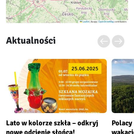
Leaflet
|
&copy;
OpenStreetMap
contributors
Aktualności
25.06.2025
Lato w kolorze szkła – odkryj
Polacy
nowe odcienie słońca!
wakacj