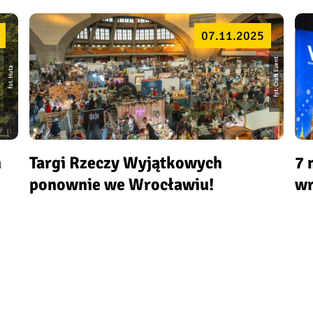
07.11.2025
fot. Craft Event
fot. Huta
ń
Targi Rzeczy Wyjątkowych
7 
ponownie we Wrocławiu!
wr