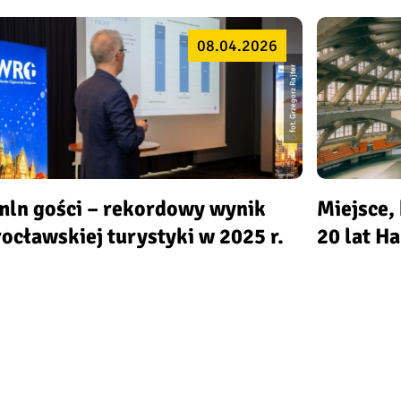
08.04.2026
fot. Grzegorz Rajter
mln gości – rekordowy wynik
Miejsce, 
ocławskiej turystyki w 2025 r.
20 lat H