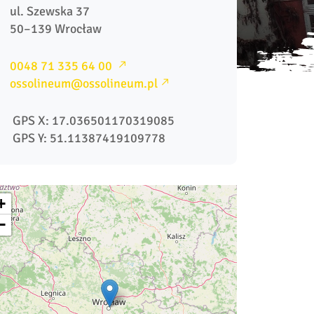
ul. Szewska 37

0048 71 335 64 00 
ossolineum@ossolineum.pl
 GPS X: 17.036501170319085
 GPS Y: 51.11387419109778
+
−