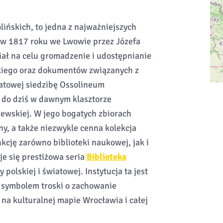
ińskich, to jedna z najważniejszych
ny w 1817 roku we Lwowie przez Józefa
ał na celu gromadzenie i udostępnianie
kiego oraz dokumentów związanych z
wiatowej siedzibę Ossolineum
ę do dziś w dawnym klasztorze
ewskiej. W jego bogatych zbiorach
iny, a także niezwykle cenna kolekcja
nkcję zarówno biblioteki naukowej, jak i
je się prestiżowa seria
Biblioteka
 polskiej i światowej. Instytucja ta jest
e symbolem troski o zachowanie
a kulturalnej mapie Wrocławia i całej