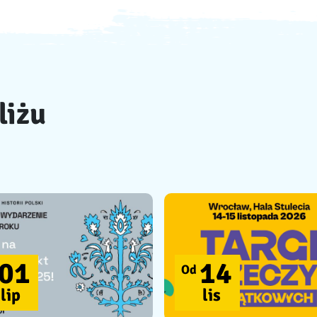
liżu
01
14
Od
lip
lis