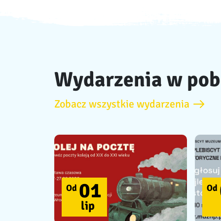
Wydarzenia w pob
Zobacz wszystkie wydarzenia
01
Od
Od
lip