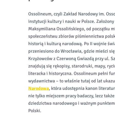
Ossolineum, czyli Zakład Narodowy im. Ossol
instytucji kultury i nauki w Polsce. Założo
Maksymiliana Ossolińskiego, od początku mi
społeczeństwu zbiorów piśmiennictwa pols
historią i kulturą narodową. Po II wojnie ś
przeniesiono do Wrocławia, gdzie mieści si
Krzyżowców z Czerwoną Gwiazdą przy ul. Sz
znajdują się rękopisy, starodruki, mapy, ryc
literacka i historyczna. Ossolineum pełni fu
wydawnictwa – to właśnie tutaj od lat ukazu
Narodowa
, która udostępnia kanon literatury
nie tylko miejscem pracy badaczy, lecz takż
dziedzictwa narodowego i ważnym punktem n
Polski.