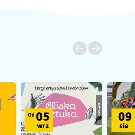
Craft Event
05
09
Od
wrz
sie