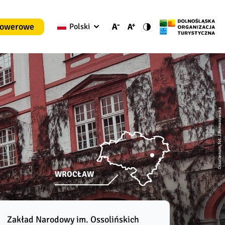
rowerowe
Polski
Ossolienum, fot. J.Romanowska
WROCŁAW
Zakład Narodowy im. Ossolińskich