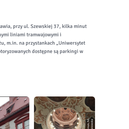
wia, przy ul. Szewskiej 37, kilka minut
nymi liniami tramwajowymi i
żu, m.in. na przystankach „Uniwersytet
otoryzowanych dostępne są parkingi w
O
s
s
o
li
e
n
u
m,
f
o
t.
J.
R
o
m
a
n
o
w
s
k
a