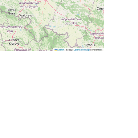
Leaflet
|
&copy;
OpenStreetMap
contributors